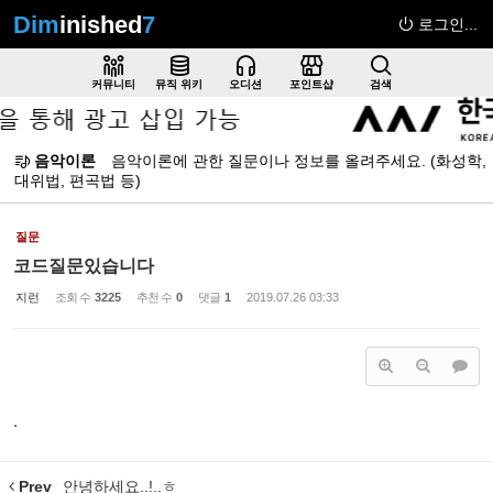
Dim
inished
7
로그인...
Sketchbook5, 스케치북5
커뮤니티
뮤직 위키
오디션
포인트샵
검색
음악이론
음악이론에 관한 질문이나 정보를 올려주세요. (화성학,
대위법, 편곡법 등)
Sketchbook5, 스케치북5
질문
코드질문있습니다
지런
조회 수
3225
추천 수
0
댓글
1
2019.07.26 03:33
.
Prev
안녕하세요..!..ㅎ