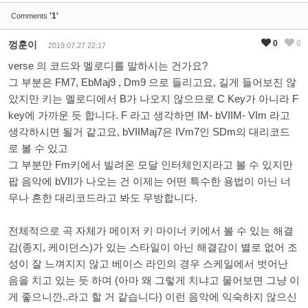
'1'
Comments
0
0
껑훈이
2019.07.27 22:17
verse 의 코드와 멜로디를 말하시는 건가요?
그 부분은 FM7, EbMaj9 , Dm9 으로 들리고요, 길게 들어보진 않
았지만 키는 멜로디에서 B가 나오지 않으므로 C Key가 아니라 F
key에 가까운 듯 합니다. F 라고 생각하면 IM- bVIIM- VIm 라고
생각하시면 될거 같고요, bVIIMaj7은 IVm7인 SDm의 대리코드
로 볼 수 있고
그 부분만 Fm키에서 빌려온 모달 인터체인지라고 볼 수 있지만
팝 음악에 bVII가 나오는 건 이제는 어떤 특수한 용법이 아닌 너
무나 흔한 대리코드라고 봐도 무방합니다.
전체적으로 곡 자체가 메이저 키 마이너 키에서 볼 수 있는 해결
감(종지, 케이던스)가 있는 스타일이 아닌 해결감이 별로 없어 조
성이 잘 느껴지지 않고 베이스 라인의 경우 스케일에서 벗어난
음을 치고 있는 듯 하며 (아마 왜 그렇게 치냐고 물어보면 그냥 이
게 좋으니깐..라고 할 거 같습니다) 이런 음악에 익숙하지 않으신