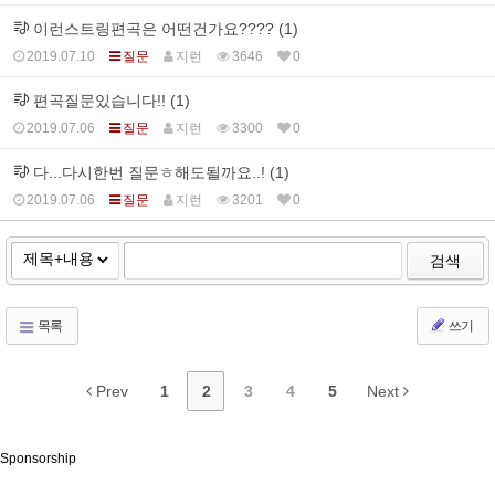
이런스트링편곡은 어떤건가요???? (1)
2019.07.10
질문
지런
3646
0
편곡질문있습니다!! (1)
2019.07.06
질문
지런
3300
0
다...다시한번 질문ㅎ해도될까요..! (1)
2019.07.06
질문
지런
3201
0
검색
목록
쓰기
Prev
1
2
3
4
5
Next
Sponsorship