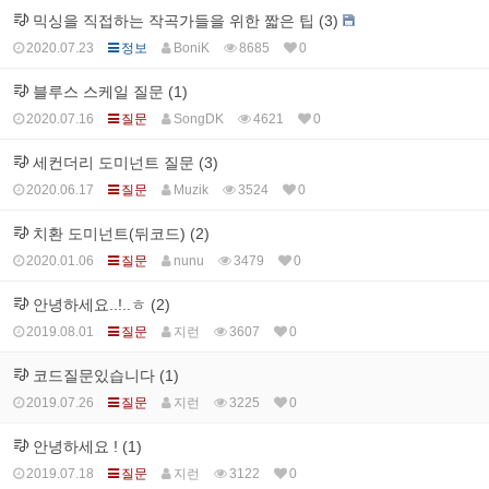
믹싱을 직접하는 작곡가들을 위한 짧은 팁 (3)
2020.07.23
정보
BoniK
8685
0
블루스 스케일 질문 (1)
2020.07.16
질문
SongDK
4621
0
세컨더리 도미넌트 질문 (3)
2020.06.17
질문
Muzik
3524
0
치환 도미넌트(뒤코드) (2)
2020.01.06
질문
nunu
3479
0
안녕하세요..!..ㅎ (2)
2019.08.01
질문
지런
3607
0
코드질문있습니다 (1)
2019.07.26
질문
지런
3225
0
안녕하세요 ! (1)
2019.07.18
질문
지런
3122
0