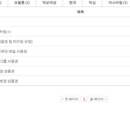
)
보컬튠 (1)
악보작성
편곡
믹싱
마스터링 (1)
제목
스터링
[1]
(음정 및 타이밍 보정)
 도메인 메일 사용권
 그룹 사용권
경 상품권
 변경 상품권
첫 페이지
끝 페이지
1