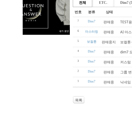
전체
ETC.
Dim7 (5
번호
분류
상태
7
Dim7
판매중
TEST용
6
판매중
AI 마
마스터링
5
판매중지
보컬튠 
보컬튠
4
Dim7
판매중
dim7
3
Dim7
판매중
커스텀
2
Dim7
판매중
그룹 변
1
Dim7
판매중
닉네임
목록