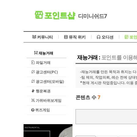
포인트샵
디미니쉬드7
커뮤니티
뮤직 위키
오디션
포인
재능거래
재능거래 :
포인트를 이용해
파일거래
-재능거래를 만든 목적과 취지는 
광고센터(PC)
-팀 제의, 작업의뢰, 레슨 전에 상
광고센터(모바일)
*현재 게시판 작업중입니다. 이용 
행운복권
콘텐츠 수
7
가위바위보게임
퀴즈게임