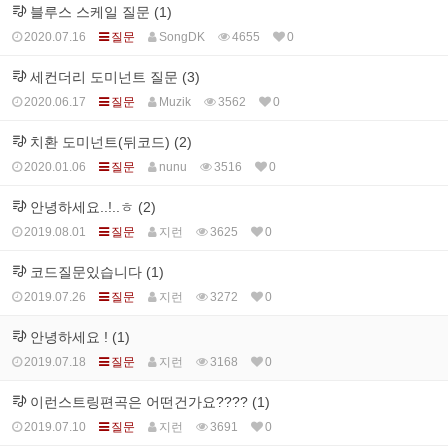
블루스 스케일 질문 (1)
2020.07.16
질문
SongDK
4655
0
세컨더리 도미넌트 질문 (3)
2020.06.17
질문
Muzik
3562
0
치환 도미넌트(뒤코드) (2)
2020.01.06
질문
nunu
3516
0
안녕하세요..!..ㅎ (2)
2019.08.01
질문
지런
3625
0
코드질문있습니다 (1)
2019.07.26
질문
지런
3272
0
안녕하세요 ! (1)
2019.07.18
질문
지런
3168
0
이런스트링편곡은 어떤건가요???? (1)
2019.07.10
질문
지런
3691
0