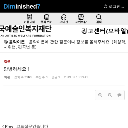
Dim
inished
7
로그인...
Sketchbook5, 스케치북5
커뮤니티
뮤직 위키
오디션
포인트샵
검색
음악이론
음악이론에 관한 질문이나 정보를 올려주세요. (화성학,
대위법, 편곡법 등)
Sketchbook5, 스케치북5
질문
안녕하세요 !
지런
조회 수
3168
추천 수
0
댓글
1
2019.07.18 13:41
.
Prev
코드질문있습니다