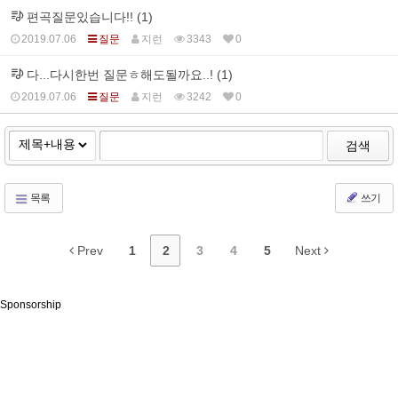
편곡질문있습니다!! (1)
2019.07.06
질문
지런
3343
0
다...다시한번 질문ㅎ해도될까요..! (1)
2019.07.06
질문
지런
3242
0
검색
목록
쓰기
Prev
1
2
3
4
5
Next
Sponsorship