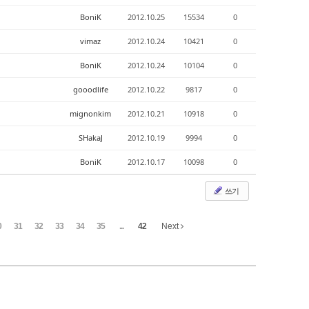
BoniK
2012.10.25
15534
0
vimaz
2012.10.24
10421
0
BoniK
2012.10.24
10104
0
gooodlife
2012.10.22
9817
0
mignonkim
2012.10.21
10918
0
SHakaJ
2012.10.19
9994
0
BoniK
2012.10.17
10098
0
쓰기
0
31
32
33
34
35
...
42
Next