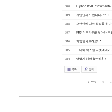
Hiphop R&B instrument
320
가입인사 드립니다. ^^
319
6
오랜만에 자료 정리를 하
318
KBS 작곡가 K를 찾아라 
317
가입인사드려요!
316
6
드디어 맥스웰 티켓예매가 
315
어떻게 해야 할까요?
314
4
목록
검색
Prev
1
...