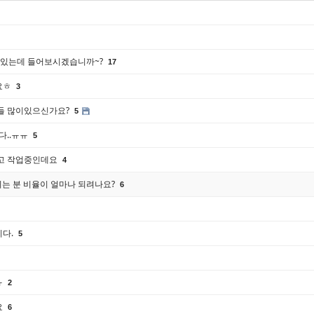
나있는데 들어보시겠습니까~?
17
요ㅎ
3
들 많이있으신가요?
5
다..ㅠㅠ
5
고 작업중인데요
4
시는 분 비율이 얼마나 되려나요?
6
다.
5
ㅠ
2
요
6