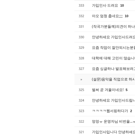
가입인사 드려요
333
10
아오 엄청 춥네요;;;;
332
10
(작곡가분들께)의견이 하
331
안녕하세요 가입인사드려
330
요즘 작업이 잘안되시는분
329
대학에 대해 고민이 많습니
328
요즘 싱글하나 발표해보려
327
(설문)음악을 직업으로 하
»
벌써 곧 겨울이네요!
325
5
안녕하세요 가입인사드립니
324
ㅋㅋㅋㅋ웹서핑하다가
323
2
엉엉ㅠ 운영자님 비번을...
322
가입인사입니다 안녕하세
321