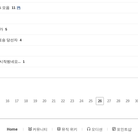
als 모음
11
다가
5
투표송 당선자
4
시작됬네요...
1
16
17
18
19
20
21
22
23
24
25
26
27
28
29
3
Home
커뮤니티
뮤직 위키
오디션
포인트샵