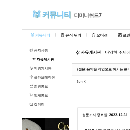
Sketchbook5, 스케치북5
커뮤니티
디미니쉬드7
커뮤니티
뮤직 위키
오디션
포인
공지사항
자유게시판
다양한 주제에
Sketchbook5, 스케치북5
자유게시판
익명게시판
(설문)음악을 직업으로 하시는 분
콜라보레이션
BoniK
회원홍보
업체홍보
갤러리
설문조사 종료일:
2022-12-31