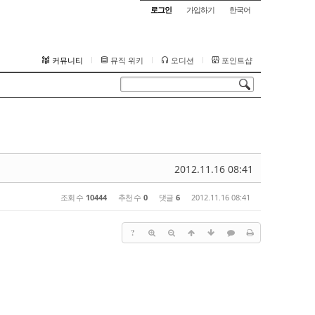
로그인
가입하기
한국어
커뮤니티
뮤직 위키
오디션
포인트샵
2012.11.16 08:41
조회 수
10444
추천 수
0
댓글
6
2012.11.16 08:41
?