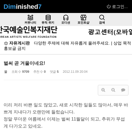
Dim
inished
7
로그인...
Sketchbook5, 스케치북5
커뮤니티
뮤직 위키
오디션
포인트샵
검색
자유게시판
다양한 주제에 대해 자유롭게 올려주세요. | 상업 목적
홍보글 금지
Sketchbook5, 스케치북5
벌써 곧 겨울이네요!
물
조회 수
9709
추천 수
0
댓글
5
2012.11.09 20:04
이리 저리 바쁜 일도 많았고, 새로 시작한 일들도 많아서, 매우 바
쁘게 지내다가 오랜만에 들렀습니다.
정말 무더운 여름에서 이제는 벌써 11월달이 되고, 추위가 무섭
게 다가오고 있네요.