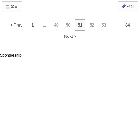
목록
쓰기
Prev
1
...
49
50
51
52
53
...
84
Next
Sponsorship