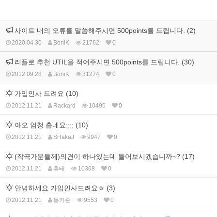
사이트 내의 오류를 말씀해주시면 500points를 드립니다. (2)
2020.04.30
BoniK
21762
0
리플로 추천 UTIL을 적어주시면 500points를 드립니다. (30)
2012.09.28
BoniK
31274
0
가입인사 드려요 (10)
2012.11.21
Rackard
10495
0
아오 엄청 춥네요;;;; (10)
2012.11.21
SHakaJ
9947
0
(작곡가분들께)의견이 하나있는데 들어보시겠습니까~? (17)
2012.11.21
흑태
10368
0
안녕하세요 가입인사드려요ㅎ (3)
2012.11.21
몽키준
9553
0