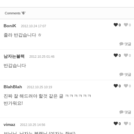
'6'
Comments
0
0
BoniK
2012.10.24 17:07
졸라 반갑습니다 ㅎ
댓글
0
0
남자는블랙
2012.10.25 01:46
반갑습니다
댓글
0
0
BlahBlah
2012.10.25 10:19
진짜 잘 해드려야 할것 같은 글 ㅋㅋㅋㅋㅋㅋ
반가워요!
댓글
0
0
vimaz
2012.10.25 14:56
보닉님, 남자는 블램님,(여자는 좐비)