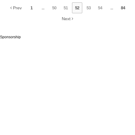
Prev
1
...
50
51
52
53
54
...
84
Next
Sponsorship