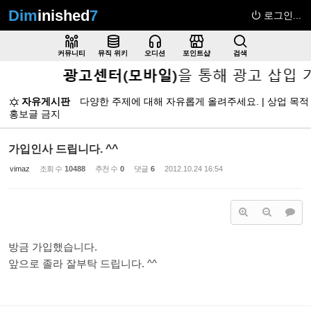
Dim
inished
7
로그인...
Sketchbook5, 스케치북5
커뮤니티
뮤직 위키
오디션
포인트샵
검색
자유게시판
다양한 주제에 대해 자유롭게 올려주세요. | 상업 목적
홍보글 금지
Sketchbook5, 스케치북5
가입인사 드립니다. ^^
vimaz
조회 수
10488
추천 수
0
댓글
6
2012.10.24 16:54
방금 가입했습니다.
앞으로 졸라 잘부탁 드립니다. ^^