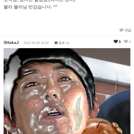
블라 블라님 반감습니다. ^^
댓글
0
0
SHakaJ
2012.10.25 15:52
첨부
(1)