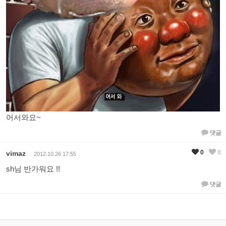
어서와요~
댓글
0
0
vimaz
2012.10.26 17:55
sh님 반가워요 !!
댓글