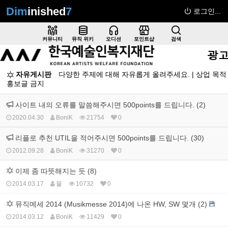
Dim
inished
7
로그인...
Sketchbook5, 스케치북5
커뮤니티
뮤직 위키
오디션
포인트샵
검색
자유게시판
다양한 주제에 대해 자유롭게 올려주세요. | 상업 목적
홍보글 금지
Sketchbook5, 스케치북5
사이트 내의 오류를 말씀해주시면 500points를 드립니다. (2)
2020.04.30
BoniK
21754
0
리플로 추천 UTIL을 적어주시면 500points를 드립니다. (30)
2012.09.28
BoniK
31270
0
이제 좀 따뜻해지는 듯 (8)
2014.03.17
물
10732
0
뮤직메세 2014 (Musikmesse 2014)에 나온 HW, SW 몇개 (2)
2014.03.12
BoniK
11429
0