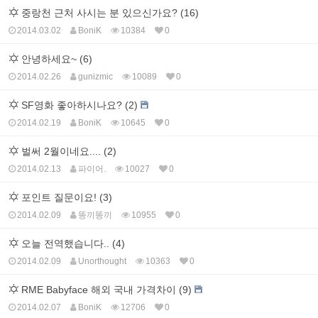
중랑천 근처 사시는 분 있으신가요? (16)
2014.03.02
BoniK
10384
0
안녕하세요~ (6)
2014.02.26
gunizmic
10089
0
SF영화 좋아하시나요? (2)
2014.02.19
BoniK
10645
0
벌써 2월이네요.... (2)
2014.02.13
파이어.
10027
0
포인트 질문이요! (3)
2014.02.09
똥끼똥끼
10955
0
오늘 전역했습니다.. (4)
2014.02.09
Unorthought
10363
0
RME Babyface 해외 국내 가격차이 (9)
2014.02.07
BoniK
12706
0