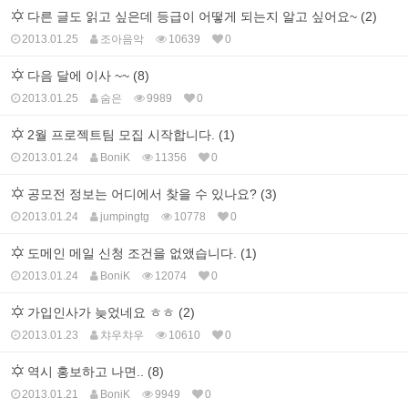
다른 글도 읽고 싶은데 등급이 어떻게 되는지 알고 싶어요~ (2)
2013.01.25
조아음악
10639
0
다음 달에 이사 ~~ (8)
2013.01.25
숨은
9989
0
2월 프로젝트팀 모집 시작합니다. (1)
2013.01.24
BoniK
11356
0
공모전 정보는 어디에서 찾을 수 있나요? (3)
2013.01.24
jumpingtg
10778
0
도메인 메일 신청 조건을 없앴습니다. (1)
2013.01.24
BoniK
12074
0
가입인사가 늦었네요 ㅎㅎ (2)
2013.01.23
챠우챠우
10610
0
역시 홍보하고 나면.. (8)
2013.01.21
BoniK
9949
0