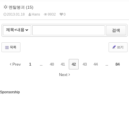
멘탈붕괴 (15)
2013.01.18
Hans
9932
0
검색
목록
쓰기
Prev
1
...
40
41
42
43
44
...
84
Next
Sponsorship