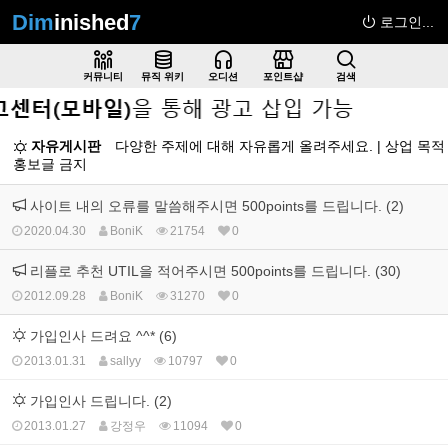
Dim
inished
7
로그인...
Sketchbook5, 스케치북5
커뮤니티
뮤직 위키
오디션
포인트샵
검색
자유게시판
다양한 주제에 대해 자유롭게 올려주세요. | 상업 목적
홍보글 금지
Sketchbook5, 스케치북5
사이트 내의 오류를 말씀해주시면 500points를 드립니다. (2)
2020.04.30
BoniK
21754
0
리플로 추천 UTIL을 적어주시면 500points를 드립니다. (30)
2012.09.28
BoniK
31270
0
가입인사 드려요 ^^* (6)
2013.01.31
sallyy
10797
0
가입인사 드립니다. (2)
2013.01.27
강정우
11094
0