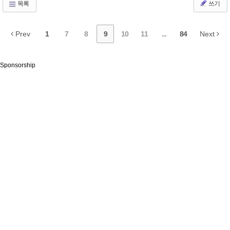
목록
쓰기
Prev
1
7
8
9
10
11
...
84
Next
Sponsorship