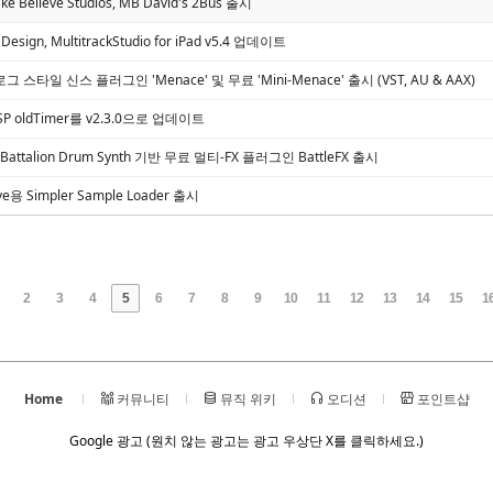
ke Believe Studios, MB David's 2Bus 출시
Design, MultitrackStudio for iPad v5.4 업데이트
로그 스타일 신스 플러그인 'Menace' 및 무료 'Mini-Menace' 출시 (VST, AU & AAX)
PSP oldTimer를 v2.3.0으로 업데이트
io, Battalion Drum Synth 기반 무료 멀티-FX 플러그인 BattleFX 출시
 Live용 Simpler Sample Loader 출시
2
3
4
5
6
7
8
9
10
11
12
13
14
15
1
Home
커뮤니티
뮤직 위키
오디션
포인트샵
Google 광고 (원치 않는 광고는 광고 우상단 X를 클릭하세요.)