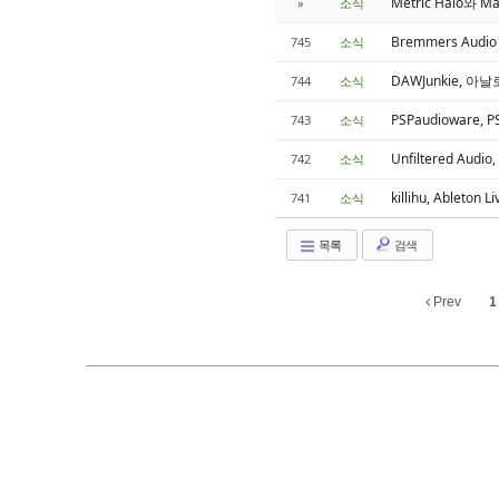
Metric Halo와 Ma
»
소식
Bremmers Audio 
745
소식
DAWJunkie, 아날
744
소식
PSPaudioware, 
743
소식
Unfiltered Aud
742
소식
killihu, Ableton
741
소식
목록
검색
Prev
1