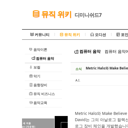
Sketchbook5, 스케치북5
뮤직 위키
디미니쉬드7
커뮤니티
뮤직 위키
오디션
포인
음악이론
컴퓨터 음악
컴퓨터 음악에
Sketchbook5, 스케치북5
컴퓨터 음악
보컬
Metric Halo와 Make Belie
소식
악기
A.I.
음향장비
뮤직 비즈니스
음악교육
Metric Halo와 Make Be
David는 그의 아날로그 컬
로그 장비 체인을 개발했습니