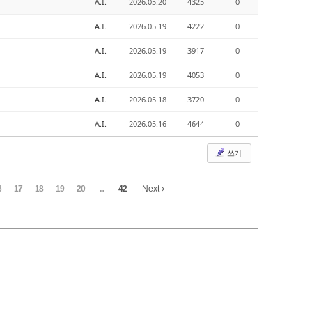
A.I.
2026.05.20
4325
0
A.I.
2026.05.19
4222
0
A.I.
2026.05.19
3917
0
A.I.
2026.05.19
4053
0
A.I.
2026.05.18
3720
0
A.I.
2026.05.16
4644
0
쓰기
6
17
18
19
20
...
42
Next