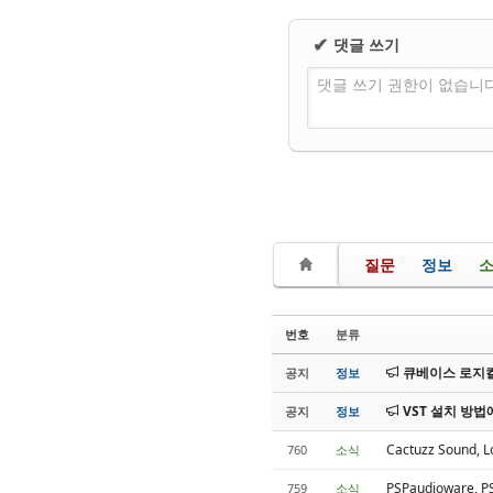
댓글 쓰기
✔
댓글 쓰기 권한이 없습니
질문
정보
번호
분류
큐베이스 로지컬
공지
정보
VST 설치 방법
공지
정보
Cactuzz Sound
760
소식
PSPaudioware, 
759
소식