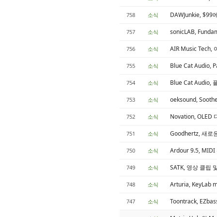
DAWJunkie, $9
758
소식
sonicLAB, Fun
757
소식
AIR Music T
756
소식
Blue Cat Audi
755
소식
Blue Cat Aud
754
소식
oeksound, So
753
소식
Novation, OL
752
소식
Goodhertz, 새로
751
소식
Ardour 9.5, 
750
소식
SATK, 영상 클립 
749
소식
Arturia, KeyL
748
소식
Toontrack, EZb
747
소식