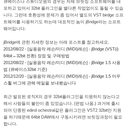
큐베이스나 스튜디오원의 경우는 자체 브릿징 소프트웨어를 내
포하고 있어서 32bit 플러그인을 별다른 작업없이도 돌릴 수 있습
니다. 그런데 호환성에 문제가 좀 있어서 별도의 VST birdge 소프
트웨어를 사용하기도 하는데 대표적인 놈이 jBridge라는 소프트
웨어입니다.
jBridge에 관한 자세한 정보는 아래 포스트를 참고하세요.
2012/08/22 - [실용음악 레슨/미디 (MIDI)레슨] - jBridge (VST(i)
64bit↔32bit 전환) 장점 및 구매방법
2012/08/22 - [실용음악 레슨/미디 (MIDI)레슨] - jBridge 1.5 사용
법 (큐베이스32bit 기준)
2012/12/20 - [실용음악 레슨/미디 (MIDI)레슨] - jBridge 1.5 마우
스휠 버그에 관해 메일을 보내봤습니다
최근 발표된 로직X의 경우 32bit플러그인을 지원하지 않는다고
해서 사람들의 불만이 좀 있었습니다. (편법 나옴.) 과거에 출시
되어 단종된 edirol ochestral같은 플러그인은 VST2 32bit만 지원
을 하기때문에 64bit DAW에서 구동시키려면 브릿징과정이 필요
합니다.