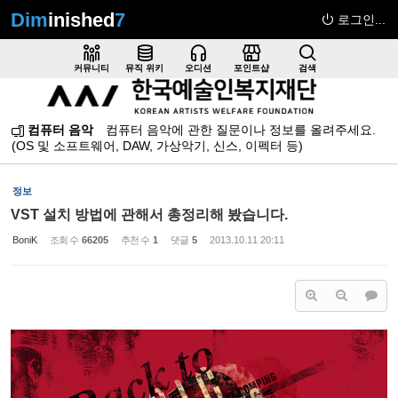
Dim
inished
7
로그인...
Sketchbook5, 스케치북5
커뮤니티
뮤직 위키
오디션
포인트샵
검색
컴퓨터 음악
컴퓨터 음악에 관한 질문이나 정보를 올려주세요.
(OS 및 소프트웨어, DAW, 가상악기, 신스, 이펙터 등)
Sketchbook5, 스케치북5
정보
VST 설치 방법에 관해서 총정리해 봤습니다.
BoniK
조회 수
66205
추천 수
1
댓글
5
2013.10.11 20:11