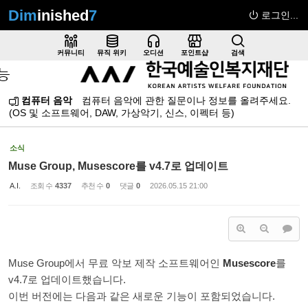
Dim
inished
7
로그인...
Sketchbook5, 스케치북5
커뮤니티
뮤직 위키
오디션
포인트샵
검색
컴퓨터 음악
컴퓨터 음악에 관한 질문이나 정보를 올려주세요.
(OS 및 소프트웨어, DAW, 가상악기, 신스, 이펙터 등)
Sketchbook5, 스케치북5
소식
Muse Group, Musescore를 v4.7로 업데이트
A.I.
조회 수
4337
추천 수
0
댓글
0
2026.05.15 21:00
Muse Group에서 무료 악보 제작 소프트웨어인
Musescore
를
v4.7로 업데이트했습니다.
이번 버전에는 다음과 같은 새로운 기능이 포함되었습니다.