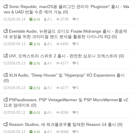
Sonic Republic, macOS용 플러그인 관리자 'Pluginize!' 출시 - Wa
ves & UAD 번들 수준 제어 가능 (0)
2026.05.14
소식
A.I.
3739
0
Eventide Audio, 뉴팬글드 오디오 Fixate:Midrange 출시 - 중음역
대 보정을 위한 크리티컬 밴드 분석을 활용한 다이나믹 EQ (0)
2026.05.13
소식
A.I.
4495
0
UVI, 오케스트라 스위트 2 출시 - 완전한 심포니 오케스트라 (0)
2026.05.13
소식
A.I.
4277
0
XLN Audio, "Deep House" 및 "Hyperpop" XO Expansions 출시
(0)
2026.05.13
소식
A.I.
4277
0
PSPaudioware, PSP VintageWarmer 및 PSP MicroWarmer를 v2.
11로 업데이트 (0)
2026.05.12
소식
A.I.
4266
0
Reason Studios, 새 워크플로우를 탑재한 Reason 14 출시 (0)
2026.05.12
소식
A.I.
4068
0