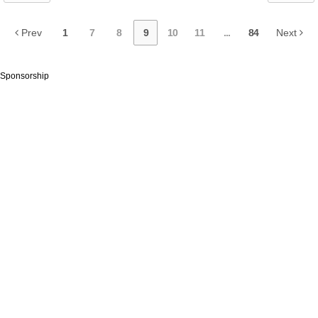
Prev
1
7
8
9
10
11
...
84
Next
Sponsorship