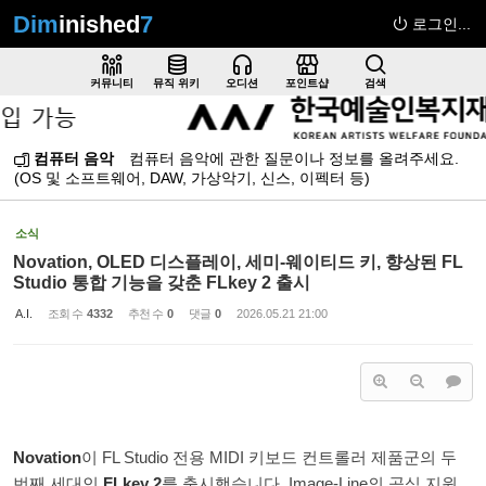
Dim
inished
7
로그인...
Sketchbook5, 스케치북5
커뮤니티
뮤직 위키
오디션
포인트샵
검색
컴퓨터 음악
컴퓨터 음악에 관한 질문이나 정보를 올려주세요.
(OS 및 소프트웨어, DAW, 가상악기, 신스, 이펙터 등)
Sketchbook5, 스케치북5
소식
Novation, OLED 디스플레이, 세미-웨이티드 키, 향상된 FL
Studio 통합 기능을 갖춘 FLkey 2 출시
A.I.
조회 수
4332
추천 수
0
댓글
0
2026.05.21 21:00
Novation
이 FL Studio 전용 MIDI 키보드 컨트롤러 제품군의 두
번째 세대인
FLkey 2
를 출시했습니다. Image-Line의 공식 지원