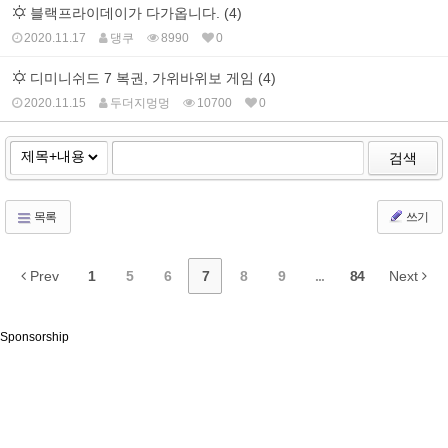
블랙프라이데이가 다가옵니다. (4)
2020.11.17
댕쿠
8990
0
디미니쉬드 7 복권, 가위바위보 게임 (4)
2020.11.15
두더지멍멍
10700
0
검색
목록
쓰기
Prev
1
5
6
7
8
9
...
84
Next
Sponsorship