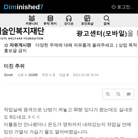
Dim
inished
7
로그인...
Sketchbook5, 스케치북5
커뮤니티
뮤직 위키
오디션
포인트샵
검색
자유게시판
다양한 주제에 대해 자유롭게 올려주세요. | 상업 목적
홍보글 금지
Sketchbook5, 스케치북5
미친 추위
BoniK
조회 수
10288
추천 수
1
댓글
3
2021.01.08 16:54
작업실에 원격으로 난방기 켜놓고 30분 있다가 왔는데도 실내온
도 8도네요.ㅎㄷㄷ
이틀동안 안나왔더니 온도가 영하까지 내려갔는지 작업실 안에
있던 가열식 가습기 물도 얼어버렸습니다.