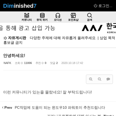
Dim
inished
7
로그인...
Sketchbook5, 스케치북5
커뮤니티
뮤직 위키
오디션
포인트샵
검색
자유게시판
다양한 주제에 대해 자유롭게 올려주세요. | 상업 목적
홍보글 금지
Sketchbook5, 스케치북5
안녕하세요!
NAFK
조회 수
11006
추천 수
0
댓글
2
2020.10.18 17:42
이런 커뮤니티가 있는줄 몰랐네요! 잘 부탁드립니다!
Prev
PC작업에 도움이 되는 윈도우10 파워토이 추천드립니다