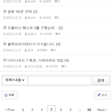
2021.01.03
BoniK
10805
0
영화 '테넷' 자막 (2)
2020.12.13
BoniK
10931
1
오큘러스 퀘스트 2를 구했는데... (2)
2020.12.09
껑훈이
10334
0
블랙프라이데이가 다가옵니다. (4)
2020.11.17
댕쿠
8989
0
디미니쉬드 7 복권, 가위바위보 게임 (4)
2020.11.15
두더지멍멍
10700
0
검색
목록
쓰기
Prev
1
5
6
7
8
9
...
84
Next