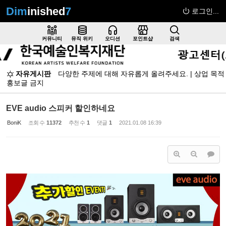
Dim
inished
7
로그인...
Sketchbook5, 스케치북5
커뮤니티
뮤직 위키
오디션
포인트샵
검색
자유게시판
다양한 주제에 대해 자유롭게 올려주세요. | 상업 목적
홍보글 금지
Sketchbook5, 스케치북5
EVE audio 스피커 할인하네요
BoniK
조회 수
11372
추천 수
1
댓글
1
2021.01.08 16:39