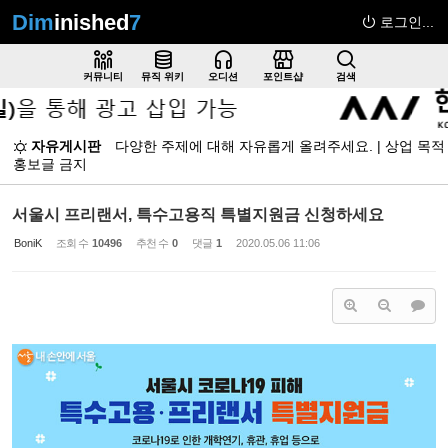
Dim
inished
7
로그인...
Sketchbook5, 스케치북5
커뮤니티
뮤직 위키
오디션
포인트샵
검색
자유게시판
다양한 주제에 대해 자유롭게 올려주세요. | 상업 목적
홍보글 금지
Sketchbook5, 스케치북5
서울시 프리랜서, 특수고용직 특별지원금 신청하세요
BoniK
조회 수
10496
추천 수
0
댓글
1
2020.05.06 11:06