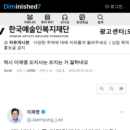
Dim
inished
7
로그인...
Sketchbook5, 스케치북5
커뮤니티
뮤직 위키
오디션
포인트샵
검색
자유게시판
다양한 주제에 대해 자유롭게 올려주세요. | 상업 목적
홍보글 금지
Sketchbook5, 스케치북5
역시 이재명 도지사는 조지는 거 잘하네요
BoniK
조회 수
10082
추천 수
1
댓글
1
2020.05.05 20:31