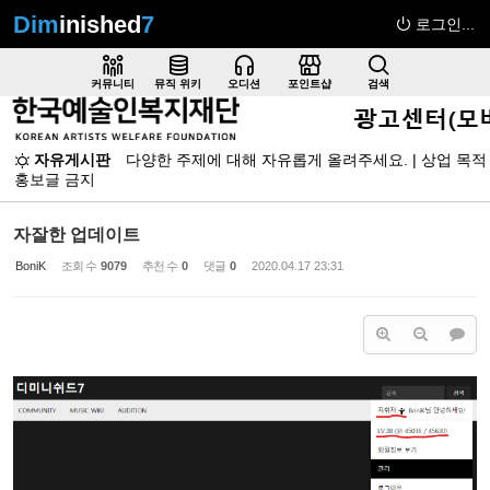
Dim
inished
7
로그인...
Sketchbook5, 스케치북5
커뮤니티
뮤직 위키
오디션
포인트샵
검색
자유게시판
다양한 주제에 대해 자유롭게 올려주세요. | 상업 목적
홍보글 금지
Sketchbook5, 스케치북5
자잘한 업데이트
BoniK
조회 수
9079
추천 수
0
댓글
0
2020.04.17 23:31