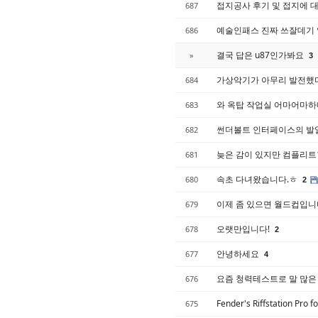
접지공사 후기 및 접지에 
687
예술인패스 진짜 쓰잘데기
686
결국 답은 u87인가봐요
»
3
가상악기가 아무리 발전했다고
684
와 옥탑 작업실 어마어마하
683
썬더볼트 인터페이스의 발열 
682
늦은 감이 있지만 컴플리트
681
속초 다녀왔습니다.ㅎ
680
2
이제 좀 있으면 월드컵입니
679
오랫만입니다!
678
2
안녕하세요
677
4
요즘 청력테스트로 말 많은 Ya
676
Fender's Riffstation P
675