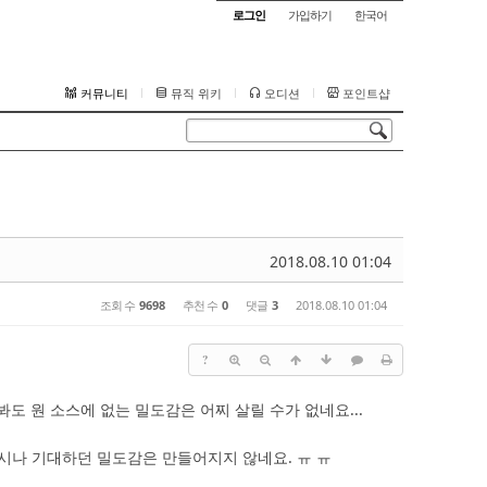
로그인
가입하기
한국어
커뮤니티
뮤직 위키
오디션
포인트샵
2018.08.10 01:04
조회 수
9698
추천 수
0
댓글
3
2018.08.10 01:04
?
도 원 소스에 없는 밀도감은 어찌 살릴 수가 없네요...
 역시나 기대하던 밀도감은 만들어지지 않네요. ㅠ ㅠ