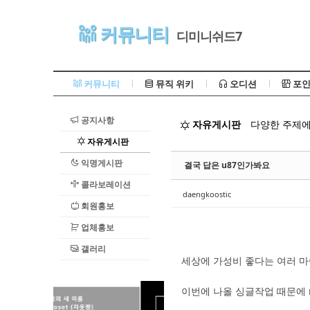
Sketchbook5, 스케치북5
커뮤니티
디미니쉬드7
커뮤니티
뮤직 위키
오디션
포인
공지사항
자유게시판
다양한 주제에
Sketchbook5, 스케치북5
자유게시판
익명게시판
결국 답은 u87인가봐요
콜라보레이션
daengkoostic
회원홍보
업체홍보
갤러리
세상에 가성비 좋다는 여러 마
이번에 나올 싱글작업 때문에 m