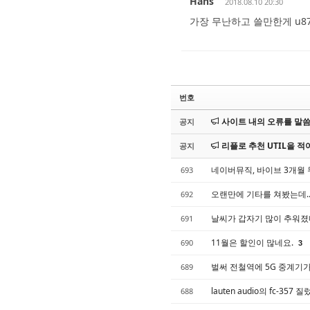
Hans
2018.08.10 20:30
가장 무난하고 쓸만한게 u8
번호
사이트 내의 오류를 말씀해
공지
리플로 추천 UTIL을 적어
공지
네이버뮤직, 바이브 3개월
693
오랜만에 기타를 쳐봤는데..
692
날씨가 갑자기 많이 추워졌
691
11월은 할인이 많네요.
690
3
벌써 전철역에 5G 중계기
689
lauten audio의 fc-357
688