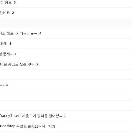
대한 정보
3
 없네요
2
 해도...기타는... ㅠㅠ
4
네요.
3
문제...
1
10을 중고로 샀습니다.
2
다.
3
nny Laurel 사운드에 필터를 걸어봤...
1
ro for desktop 무료로 풀렸습니다.
1