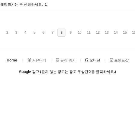
 해당되시는 분 신청하세요.
1
2
3
4
5
6
7
8
9
10
11
12
13
14
15
1
Home
커뮤니티
뮤직 위키
오디션
포인트샵
Google 광고 (원치 않는 광고는 광고 우상단 X를 클릭하세요.)