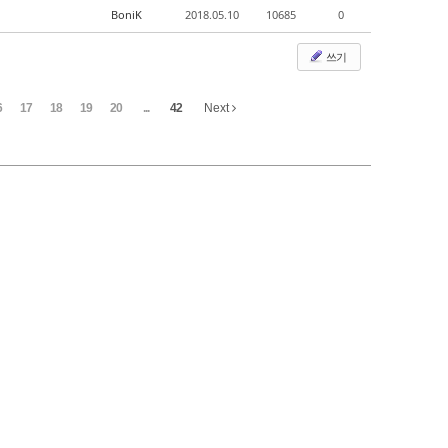
BoniK
2018.05.10
10685
0
쓰기
6
17
18
19
20
...
42
Next