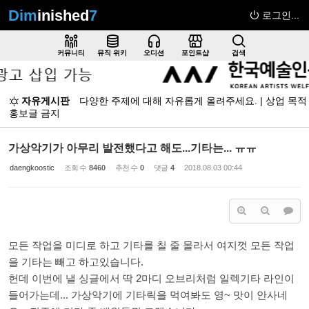
Dim
inished
7
로그인...
Sketchbook5, 스케치북5
커뮤니티
뮤직 위키
오디션
포인트샵
검색
자유게시판
다양한 주제에 대해 자유롭게 올려주세요. | 상업 목적
홍보글 금지
Sketchbook5, 스케치북5
가상악기가 아무리 발전했다고 해도...기타는... ㅠㅠ
daengkoostic
조회 수
8460
추천 수
0
댓글
4
2018.08.03 00:44
모든 작업을 미디로 하고 기타를 칠 줄 몰라서 여지껏 모든 작업
을 기타는 빼고 하고있습니다.
헌데 이번에 낼 싱글에서 딱 2마디 오브리처럼 일렉기타 라인이
들어가는데... 가상악기에 기타릭을 먹여봐도 영~ 맛이 안사네