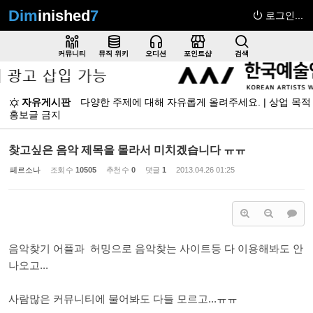
Dim
inished
7
로그인...
Sketchbook5, 스케치북5
커뮤니티
뮤직 위키
오디션
포인트샵
검색
자유게시판
다양한 주제에 대해 자유롭게 올려주세요. | 상업 목적
홍보글 금지
Sketchbook5, 스케치북5
찾고싶은 음악 제목을 몰라서 미치겠습니다 ㅠㅠ
페르소나
조회 수
10505
추천 수
0
댓글
1
2013.04.26 01:25
음악찾기 어플과 허밍으로 음악찾는 사이트등 다 이용해봐도 안
나오고...
사람많은 커뮤니티에 물어봐도 다들 모르고...ㅠㅠ