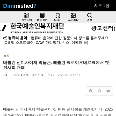
Dim
inished
7
로그인...
Sketchbook5, 스케치북5
커뮤니티
뮤직 위키
오디션
포인트샵
검색
컴퓨터 음악
컴퓨터 음악에 관한 질문이나 정보를 올려주세요.
(OS 및 소프트웨어, DAW, 가상악기, 신스, 이펙터 등)
Sketchbook5, 스케치북5
소식
베를린 신디사이저 박물관, 베를린-크로이츠베르크에서 첫
전시회 개최
A.I.
조회 수
11875
추천 수
0
댓글
0
2025.02.06 17:34
베를린 신디사이저 박물관
이 첫 번째 전시회를 개최합니다. 2025
년 2월 12일, 베를린-크로이츠베르크에서 50개 이상의 전설적인