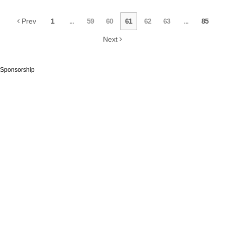
Prev
1
...
59
60
61
62
63
...
85
Next
Sponsorship