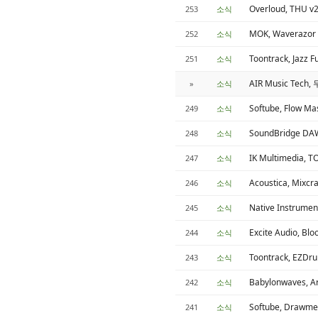
Overloud, THU 
253
소식
MOK, Wavera
252
소식
Toontrack, Jazz
251
소식
AIR Music Tech
»
소식
Softube, Flow M
249
소식
SoundBridge D
248
소식
IK Multimedia
247
소식
Acoustica, Mixcr
246
소식
Native Instrum
245
소식
Excite Audio
244
소식
Toontrack, EZD
243
소식
Babylonwaves, A
242
소식
Softube, Drawme
241
소식