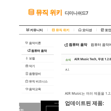
Sketchbook5, 스케치북5
뮤직 위키
디미니쉬드7
커뮤니티
뮤직 위키
오디션
포인
음악이론
컴퓨터 음악
컴퓨터 음악에
Sketchbook5, 스케치북5
컴퓨터 음악
보컬
AIR Music Tech, 무료 1.
소식
악기
A.I.
음향장비
뮤직 비즈니스
음악교육
AIR Music
는 여러 제품을 1.
업데이트된 제품
: