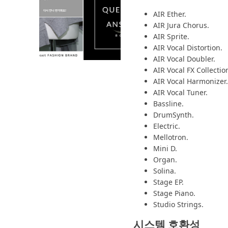
AIR Ether.
AIR Jura Chorus.
AIR Sprite.
AIR Vocal Distortion.
AIR Vocal Doubler.
AIR Vocal FX Collectio
AIR Vocal Harmonizer.
AIR Vocal Tuner.
Bassline.
DrumSynth.
Electric.
Mellotron.
Mini D.
Organ.
Solina.
Stage EP.
Stage Piano.
Studio Strings.
시스템 호환성