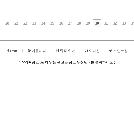
20
21
22
23
24
25
26
27
28
29
30
31
32
33
3
Home
커뮤니티
뮤직 위키
오디션
포인트샵
Google 광고 (원치 않는 광고는 광고 우상단 X를 클릭하세요.)