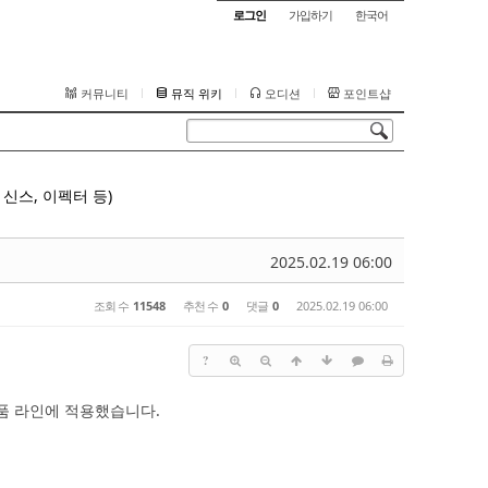
로그인
가입하기
한국어
커뮤니티
뮤직 위키
오디션
포인트샵
신스, 이펙터 등)
2025.02.19 06:00
조회 수
11548
추천 수
0
댓글
0
2025.02.19 06:00
?
제품 라인에 적용했습니다.