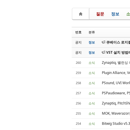
질문
정보
번호
분류
큐베이스 로지컬
공지
정보
VST 설치 방법
공지
정보
Zynaptiq, 밸런
260
소식
Plugin Alliance,
259
소식
PSound, UVI Wor
258
소식
PSPaudioware, P
257
소식
Zynaptiq, PitchS
256
소식
MOK, Waveraz
255
소식
Bitwig Studio 
254
소식