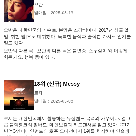
오반
발매일 :
2025-03-13
오반은 대한민국의 가수로, 본명은 조강석이다. 2017년 싱글 앨
범 [취한 밤]으로 데뷔했다. 독특한 음색과 솔직한 가사로 인기를
얻고 있다.
오반의 다른 곡 : 오반의 다른 곡은 불면증, 스무살이 왜 이렇게
힘든가요, 행복 등이 있다.
18위 (신규) Messy
로제
발매일 :
2025-05-08
로제는 대한민국에서 활동하는 뉴질랜드 국적의 가수이다. 걸그
룹 블랙핑크의 멤버로, 메인보컬과 리드댄서를 맡고 있다. 2012
년 YG엔터테인먼트의 호주 오디션에서 1위를 차지하며 연습생