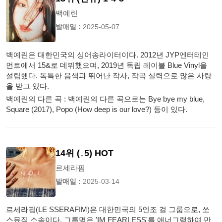
백예린
발매일 :
2025-05-07
백예린은 대한민국의 싱어송라이터이다. 2012년 JYP엔터테인
먼트에서 15&로 데뷔했으며, 2019년 독립 레이블 Blue Vinyl을
설립했다. 독특한 음색과 뛰어난 작사, 작곡 실력으로 많은 사랑
을 받고 있다.
백예린의 다른 곡 : 백예린의 다른 곡으로는 Bye bye my blue,
Square (2017), Popo (How deep is our love?) 등이 있다.
14위 (↓5) HOT
르세라핌
발매일 :
2025-03-14
르세라핌(LE SSERAFIM)은 대한민국의 5인조 걸 그룹으로, 쏘
스뮤직 소속이다. 그룹명은 'IM FEARLESS'를 애너그램하여 만