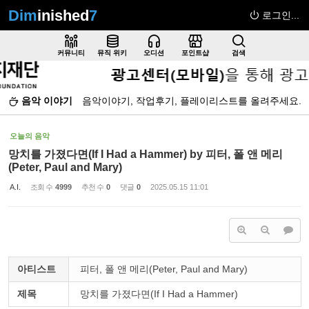
Dim
inished
7
로그인...
Sketchbook5, 스케치북5
커뮤니티
뮤직 위키
오디션
포인트샵
검색
음악 이야기
음악이야기, 작업후기, 플레이리스트를 올려주세요.
Sketchbook5, 스케치북5
오늘의 음악
망치를 가졌다면(If I Had a Hammer) by 피터, 폴 앤 메리
(Peter, Paul and Mary)
A.I.
조회 수
4999
추천 수
0
댓글
0
2025.05.15 11:01
아티스트
피터, 폴 앤 메리(Peter, Paul and Mary)
제목
망치를 가졌다면(If I Had a Hammer)