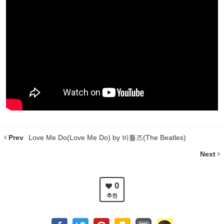
Prev
Love Me Do(Love Me Do) by 비틀즈(The Beatles)
Next
0
추천