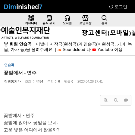
Dim
inished
7
로그인...
Sketchbook5, 스케치북5
커뮤니티
뮤직 위키
오디션
포인트샵
검색
회원 연습곡
미발매 자작곡(완성곡)과 연습곡(미완성곡, 카피, 녹
음, 가사 등)을 올려주세요. |
Soundcloud 나
Youtube 이용
Sketchbook5, 스케치북5
연습곡
꽃밭에서 - 연주
창원통기타
조회 수
4454
추천 수
0
댓글
0
2023.04.28 17:41
꽃밭에서 - 연주
꽃밭에 앉아서 꽃잎을 보네.
고운 빛은 어디에서 왔을까?