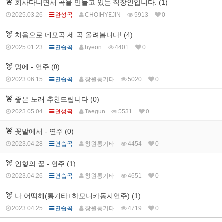
회사다니면서 곡을 만들고 있는 직장인입니다. (1)
2025.03.26
완성곡
CHOIHYEJIN
5913
0
처음으로 데모곡 세 곡 올려봅니다! (4)
2025.01.23
연습곡
hyeon
4401
0
멍에 - 연주 (0)
2023.06.15
연습곡
창원통기타
5020
0
좋은 노래 추천드립니다 (0)
2023.05.04
완성곡
Taegun
5531
0
꽃밭에서 - 연주 (0)
2023.04.28
연습곡
창원통기타
4454
0
인형의 꿈 - 연주 (1)
2023.04.26
연습곡
창원통기타
4651
0
나 어떡해(통기타+하모니카동시연주) (1)
2023.04.25
연습곡
창원통기타
4719
0