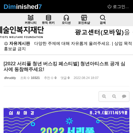
Dim
inished
7
로그인...
Sketchbook5, 스케치북5
커뮤니티
뮤직 위키
오디션
포인트샵
검색
자유게시판
다양한 주제에 대해 자유롭게 올려주세요. | 상업 목적
홍보글 금지
Sketchbook5, 스케치북5
[2022 서리풀 청년 버스킹 페스티벌] 청년아티스트 공개 심
사에 동참해주세요!
dhruddy
조회 수
10321
추천 수
0
댓글
0
2022.08.24 18:07