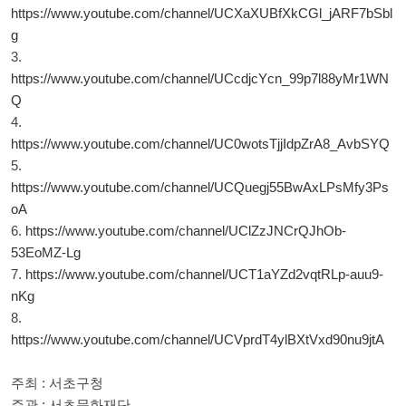
https://www.youtube.com/channel/UCXaXUBfXkCGl_jARF7bSbl
g
3.
https://www.youtube.com/channel/UCcdjcYcn_99p7l88yMr1WN
Q
4.
https://www.youtube.com/channel/UC0wotsTjjIdpZrA8_AvbSYQ
5.
https://www.youtube.com/channel/UCQuegj55BwAxLPsMfy3Ps
oA
6.
https://www.youtube.com/channel/UClZzJNCrQJhOb-
53EoMZ-Lg
7.
https://www.youtube.com/channel/UCT1aYZd2vqtRLp-auu9-
nKg
8.
https://www.youtube.com/channel/UCVprdT4ylBXtVxd90nu9jtA
주최 : 서초구청
주관 : 서초문화재단