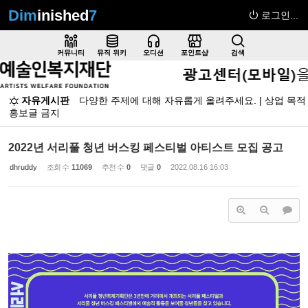
Dim
inished
7
로그인...
Sketchbook5, 스케치북5
커뮤니티
뮤직 위키
오디션
포인트샵
검색
자유게시판
다양한 주제에 대해 자유롭게 올려주세요. | 상업 목적
홍보글 금지
Sketchbook5, 스케치북5
2022년 서리풀 청년 버스킹 페스티벌 아티스트 모집 공고
dhruddy
조회 수
11069
추천 수
0
댓글
0
2022.08.16 16:03