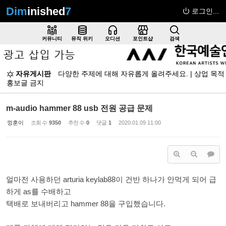
Dim
inished
7
로그인...
Sketchbook5, 스케치북5
커뮤니티
뮤직 위키
오디션
포인트샵
검색
자유게시판
다양한 주제에 대해 자유롭게 올려주세요. | 상업 목적
홍보글 금지
Sketchbook5, 스케치북5
m-audio hammer 88 usb 전원 공급 문제
껑훈이
조회 수
9350
추천 수
0
댓글
1
2020.01.09 11:00
얼마전 사용하던 arturia keylab88이 건반 하나가 안먹게 되어 급
하게 as를 수배하고
택배로 보내버리고 hammer 88을 구입했습니다.