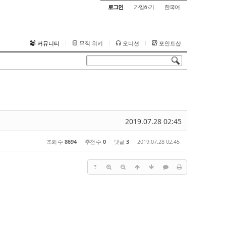
로그인
가입하기
한국어
커뮤니티
뮤직 위키
오디션
포인트샵
2019.07.28 02:45
조회 수
8694
추천 수
0
댓글
3
2019.07.28 02:45
?