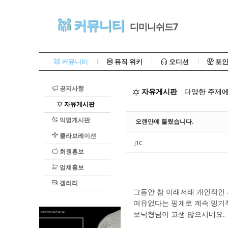
Sketchbook5, 스케치북5
커뮤니티
디미니쉬드7
커뮤니티
뮤직 위키
오디션
포인
공지사항
자유게시판
다양한 주제에
Sketchbook5, 스케치북5
자유게시판
익명게시판
오랜만에 들렸습니다.
콜라보레이션
J1C
회원홍보
업체홍보
갤러리
그동안 참 이래저래 개인적인
여유없다는 핑계로 계속 밍기
보닉형님이 고생 많으시네요.