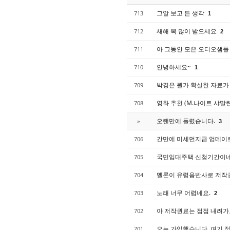
그알 보고 든 생각
713
1
새해 복 많이 받으세요
712
2
아 그동안 모은 오디오샘플
711
안녕하세요~
710
1
박경은 뭔가 확실한 자료가
709
영화 추천 (M.나이트 샤말
708
오랜만에 들렸습니다.
»
3
간만에 미세먼지급 업데이
706
국민임대주택 신청기간이
705
멜론이 유령음반사로 저작
704
노래 너무 어렵네요.
703
2
아 저작권료는 점점 내려가고
702
오늘 가입했습니다. 여기 
701