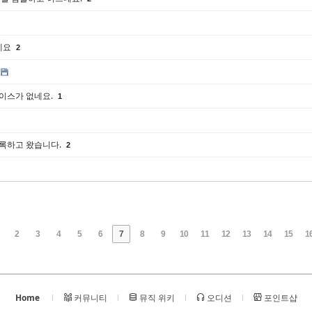
네요
2
이스가 없네요.
1
록하고 왔습니다.
2
2
3
4
5
6
7
8
9
10
11
12
13
14
15
1
Home
커뮤니티
뮤직 위키
오디션
포인트샵