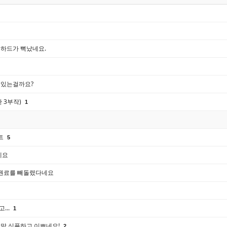
 하드가 뻑났네요.
 있는걸까요?
란 3부작)
1
트
5
네요
권료를 빼돌렸다네요
...
1
정말 심플하고 이쁘네요!
2