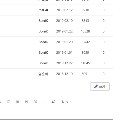
RasC4L
2019.02.12
9210
0
BoniK
2019.02.10
8813
0
BoniK
2019.01.22
10528
0
BoniK
2019.01.20
10442
0
BoniK
2019.01.01
8029
0
BoniK
2018.12.22
11045
0
껑훈이
2018.12.10
8091
0
쓰기
6
17
18
19
20
...
42
Next