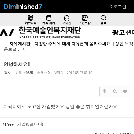
Dim
inished
7
로그인...
Sketchbook5, 스케치북5
커뮤니티
뮤직 위키
오디션
포인트샵
검색
자유게시판
다양한 주제에 대해 자유롭게 올려주세요. | 상업 목적
홍보글 금지
Sketchbook5, 스케치북5
안녕하세요!!
갱자
조회 수
9885
추천 수
0
댓글
1
2012.05.07 01:19
디씨티에서 보고선 가입했어요 정말 좋은 취지인거같아요!!
Prev
가입했습니다!!