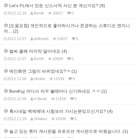
Let's FL에서 만든 신스서적 사신 분 계신가요? (9)
2012.12.16
BoniK
10837
0
[도움요청] 개인적으로 좋아하시거나 존경하는 스튜디오 엔지니
어... (2)
2012.12.07
dethrash
10827
0
벌써 올해 마지막 달이네요 (4)
2012.12.07
BoniK
10009
0
메인화면 그림이 바뀌었네요?ㅋ (1)
2012.12.06
stroker
11539
0
BoniK님 어디서 자꾸 볼때마다 신기하네요 ㅋㅋ (1)
2012.12.06
H.Beatz
11626
0
혹시내일 백제예대 시험보러 가시는분있으신가요? (4)
2012.11.29
SHakaJ
10500
0
놀고 있는 튜터 게시판을 프로모션 게시판으로 바꿨습니다. (1)