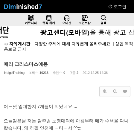
Dim
inished
7
로그인...
Sketchbook5, 스케치북5
커뮤니티
뮤직 위키
오디션
포인트샵
검색
자유게시판
다양한 주제에 대해 자유롭게 올려주세요. | 상업 목적
홍보글 금지
Sketchbook5, 스케치북5
메리 크리스마스에용
NeigeTheKing
조회 수
10213
추천 수
0
댓글
2
2012.12.25 14:36
어느덧 입대한지 7개월이 지났네요....
오늘같은날 저는 탈주범 노영대덕에 아침부터 폐가 수색을 다녀
왔습니다. 왜 하필 인천에 나타나서 ^^;;;