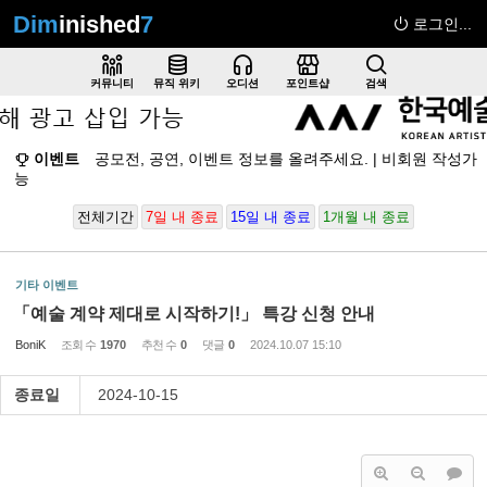
Dim
inished
7
로그인...
Sketchbook5, 스케치북5
커뮤니티
뮤직 위키
오디션
포인트샵
검색
이벤트
공모전, 공연, 이벤트 정보를 올려주세요. | 비회원 작성가
능
Sketchbook5, 스케치북5
전체기간
7일 내 종료
15일 내 종료
1개월 내 종료
기타 이벤트
「예술 계약 제대로 시작하기!」 특강 신청 안내
BoniK
조회 수
1970
추천 수
0
댓글
0
2024.10.07 15:10
종료일
2024-10-15