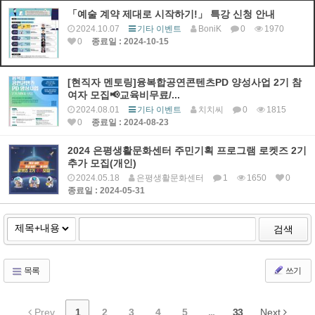
「예술 계약 제대로 시작하기!」 특강 신청 안내
2024.10.07
기타 이벤트
BoniK
0
1970
0
종료일 : 2024-10-15
[현직자 멘토링]융복합공연콘텐츠PD 양성사업 2기 참
여자 모집📢교육비무료/...
2024.08.01
기타 이벤트
치치씨
0
1815
0
종료일 : 2024-08-23
2024 은평생활문화센터 주민기획 프로그램 로켓즈 2기
추가 모집(개인)
2024.05.18
은평생활문화센터
1
1650
0
종료일 : 2024-05-31
검색
목록
쓰기
Prev
1
2
3
4
5
...
33
Next