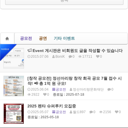
공모전
공연
기타 이벤트
notice
Event 게시판은 비회원도 글을 작성할 수 있습니다
2015.07.06
BoniK
0
17711
0
[창작 공모전] 정선아리랑 창작 희곡 공모 7월 접수 시
작! 📢 총 1억 원 규모!
2025.06.04
공모전
정선아리랑문화재단
0
2922
0
종료일 : 2025-07-18
2025 펜타 슈퍼루키 모집중
2025.05.07
공모전
월드897
0
2156
0
종료일 : 2025-05-18