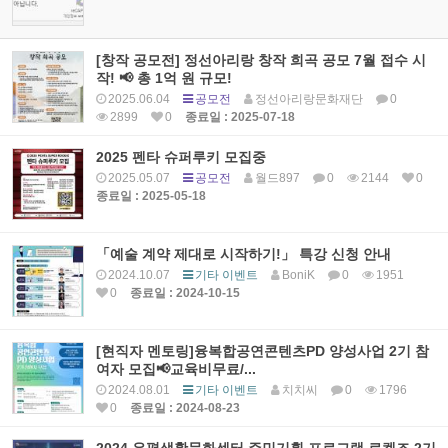
[창작 공모전] 정선아리랑 창작 희곡 공모 7월 접수 시
작! 📢 총 1억 원 규모!
2025.06.04
공모전
정선아리랑문화재단
0
2899
0
종료일 : 2025-07-18
2025 펜타 슈퍼루키 모집중
2025.05.07
공모전
월드897
0
2144
0
종료일 : 2025-05-18
「예술 계약 제대로 시작하기!」 특강 신청 안내
2024.10.07
기타 이벤트
BoniK
0
1951
0
종료일 : 2024-10-15
[현직자 멘토링]융복합공연콘텐츠PD 양성사업 2기 참
여자 모집📢교육비무료/...
2024.08.01
기타 이벤트
치치씨
0
1796
0
종료일 : 2024-08-23