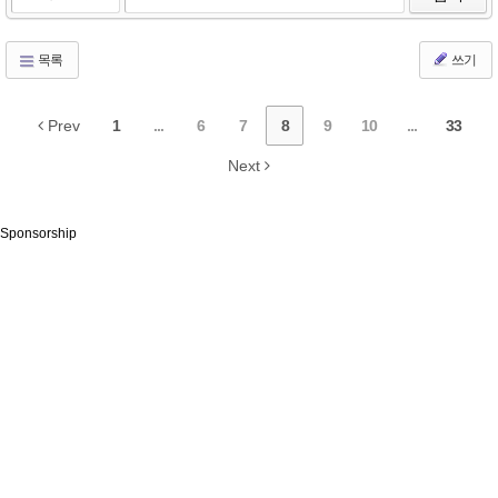
목록
쓰기
Prev
1
...
6
7
8
9
10
...
33
Next
Sponsorship