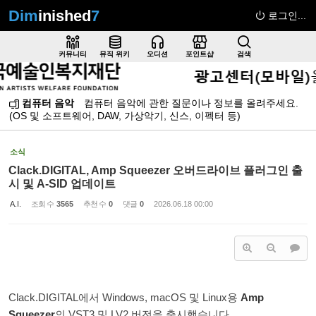
Dim
inished
7
로그인...
Sketchbook5, 스케치북5
커뮤니티
뮤직 위키
오디션
포인트샵
검색
컴퓨터 음악
컴퓨터 음악에 관한 질문이나 정보를 올려주세요.
(OS 및 소프트웨어, DAW, 가상악기, 신스, 이펙터 등)
Sketchbook5, 스케치북5
소식
Clack.DIGITAL, Amp Squeezer 오버드라이브 플러그인 출
시 및 A-SID 업데이트
A.I.
조회 수
3565
추천 수
0
댓글
0
2026.06.18 00:00
Clack.DIGITAL에서 Windows, macOS 및 Linux용
Amp
Squeezer
의 VST3 및 LV2 버전을 출시했습니다.