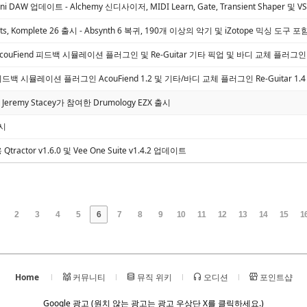
mni DAW 업데이트 - Alchemy 신디사이저, MIDI Learn, Gate, Transient Shaper 및 V
ents, Komplete 26 출시 - Absynth 6 복귀, 190개 이상의 악기 및 iZotope 믹싱 도구 포
io, AcouFiend 피드백 시뮬레이션 플러그인 및 Re-Guitar 기타 픽업 및 바디 교체 플러
o, 피드백 시뮬레이션 플러그인 AcouFiend 1.2 및 기타/바디 교체 플러그인 Re-Guitar 1.
 Jeremy Stacey가 참여한 Drumology EZX 출시
출시
용 Qtractor v1.6.0 및 Vee One Suite v1.4.2 업데이트
2
3
4
5
6
7
8
9
10
11
12
13
14
15
1
Home
커뮤니티
뮤직 위키
오디션
포인트샵
Google 광고 (원치 않는 광고는 광고 우상단 X를 클릭하세요.)