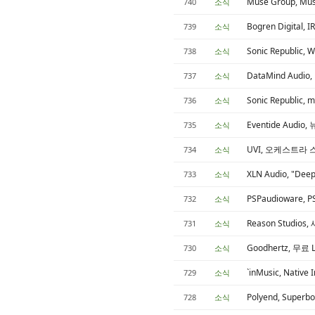
Muse Group, M
740
소식
Bogren Digita
739
소식
Sonic Republi
738
소식
DataMind Audio,
737
소식
Sonic Republi
736
소식
Eventide Aud
735
소식
UVI, 오케스트라
734
소식
XLN Audio, "Dee
733
소식
PSPaudioware, 
732
소식
Reason Studio
731
소식
Goodhertz, 무료
730
소식
`inMusic, Native 
729
소식
Polyend, Sup
728
소식