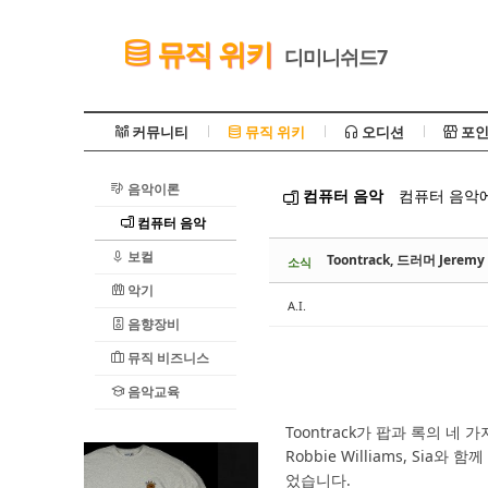
Sketchbook5, 스케치북5
뮤직 위키
디미니쉬드7
커뮤니티
뮤직 위키
오디션
포인
음악이론
컴퓨터 음악
컴퓨터 음악에
Sketchbook5, 스케치북5
컴퓨터 음악
보컬
Toontrack, 드러머 Jerem
소식
악기
A.I.
음향장비
뮤직 비즈니스
음악교육
Toontrack가 팝과 록의 네 가
Robbie Williams, Sia와 
었습니다.