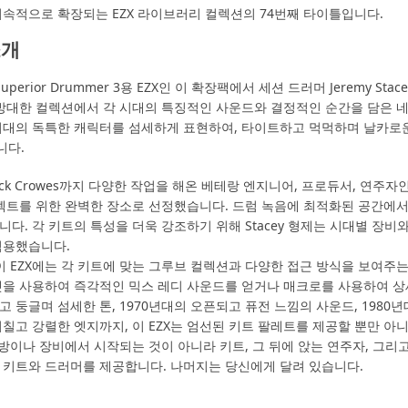
의 지속적으로 확장되는 EZX 라이브러리 컬렉션의 74번째 타이틀입니다.
소개
uperior Drummer 3용 EZX인 이 확장팩에서 세션 드러머 Jeremy Stacey (She
의 방대한 컬렉션에서 각 시대의 특징적인 사운드와 결정적인 순간을 담은 네
 시대의 독특한 캐릭터를 섬세하게 표현하여, 타이트하고 먹먹하며 날카
니다.
Black Crowes까지 다양한 작업을 해온 베테랑 엔지니어, 프로듀서, 연주자인 그
프로젝트를 위한 완벽한 장소로 선정했습니다. 드럼 녹음에 최적화된 공간에
다. 각 키트의 특성을 더욱 강조하기 위해 Stacey 형제는 시대별 장비
적용했습니다.
 이 EZX에는 각 키트에 맞는 그루브 컬렉션과 다양한 접근 방식을 보여주
셋을 사용하여 즉각적인 믹스 레디 사운드를 얻거나 매크로를 사용하여 상
고 둥글며 섬세한 톤, 1970년대의 오픈되고 퓨전 느낌의 사운드, 1980
거칠고 강렬한 엣지까지, 이 EZX는 엄선된 키트 팔레트를 제공할 뿐만 아
은 방이나 장비에서 시작되는 것이 아니라 키트, 그 뒤에 앉는 연주자, 
X는 키트와 드러머를 제공합니다. 나머지는 당신에게 달려 있습니다.