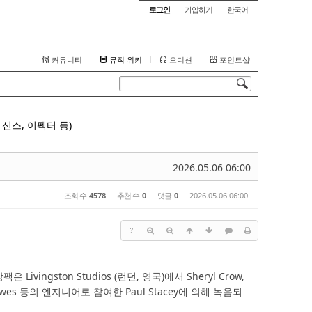
로그인
가입하기
한국어
커뮤니티
뮤직 위키
오디션
포인트샵
신스, 이펙터 등)
2026.05.06 06:00
조회 수
4578
추천 수
0
댓글
0
2026.05.06 06:00
?
vingston Studios (런던, 영국)에서 Sheryl Crow,
ack Crowes 등의 엔지니어로 참여한 Paul Stacey에 의해 녹음되