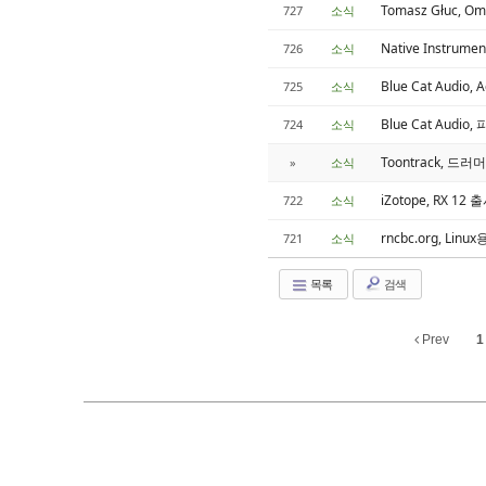
Tomasz Głuc, O
727
소식
Native Instrum
726
소식
Blue Cat Aud
725
소식
Blue Cat Audi
724
소식
Toontrack, 드러머
»
소식
iZotope, RX 12 
722
소식
rncbc.org, Linux
721
소식
목록
검색
Prev
1