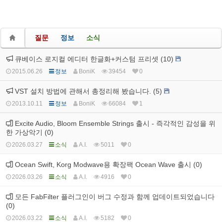
질문
정보
소식
큐베이스 로지컬 에디터 한글화+커스텀 프리셋 (10)
2015.06.26
정보
BoniK
39454
0
VST 설치 방법에 관해서 총정리해 봤습니다. (5)
2013.10.11
정보
BoniK
66084
1
Excite Audio, Bloom Ensemble Strings 출시 - 즉각적인 감성을 위
한 가상악기 (0)
2026.03.27
소식
A.I.
5011
0
Ocean Swift, Korg Modwave용 확장팩 Ocean Wave 출시 (0)
2026.03.26
소식
A.I.
4916
0
모든 FabFilter 플러그인이 버그 수정과 함께 업데이트되었습니다
(0)
2026.03.22
소식
A.I.
5182
0