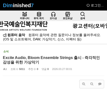
Dim
inished
7
로그인...
Sketchbook5, 스케치북5
커뮤니티
뮤직 위키
오디션
포인트샵
검색
컴퓨터 음악
컴퓨터 음악에 관한 질문이나 정보를 올려주세요.
(OS 및 소프트웨어, DAW, 가상악기, 신스, 이펙터 등)
Sketchbook5, 스케치북5
소식
Excite Audio, Bloom Ensemble Strings 출시 - 즉각적인
감성을 위한 가상악기
A.I.
조회 수
5011
추천 수
0
댓글
0
2026.03.27 00:01