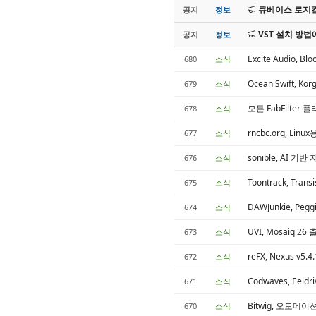
큐베이스 로지컬
공지
정보
VST 설치 방법
공지
정보
Excite Audio,
680
소식
Ocean Swift, 
679
소식
모든 FabFilt
678
소식
rncbc.org, Linu
677
소식
sonible, AI 
676
소식
Toontrack, Tran
675
소식
DAWJunkie, Pe
674
소식
UVI, Mosaiq 
673
소식
reFX, Nexus v
672
소식
Codwaves, Ee
671
소식
Bitwig, 오토메이
670
소식