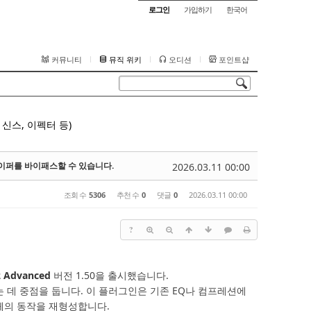
로그인
가입하기
한국어
커뮤니티
뮤직 위키
오디션
포인트샵
신스, 이펙터 등)
브셰이퍼를 바이패스할 수 있습니다.
2026.03.11 00:00
조회 수
5306
추천 수
0
댓글
0
2026.03.11 00:00
?
 Advanced
버전 1.50을 출시했습니다.
하는 데 중점을 둡니다. 이 플러그인은 기존 EQ나 컴프레션에
체의 동작을 재형성합니다.