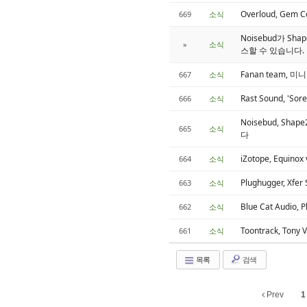
Overloud, G
669
소식
Noisebud가 S
»
소식
스할 수 있습니다.
Fanan team, 
667
소식
Rast Sound, '
666
소식
Noisebud, S
665
소식
다
iZotope, Equin
664
소식
Plughugger, Xfer
663
소식
Blue Cat Audio
662
소식
Toontrack, Ton
661
소식
목록
검색
Prev
1