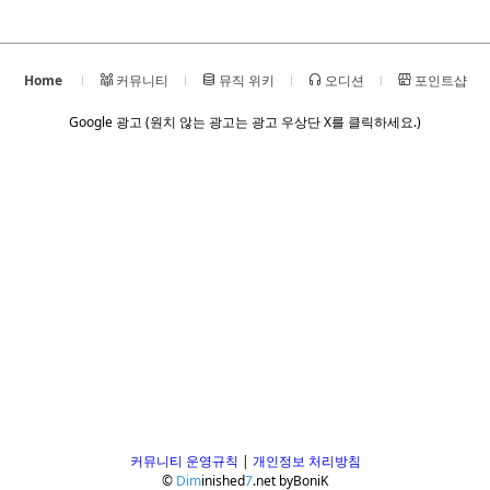
Home
커뮤니티
뮤직 위키
오디션
포인트샵
Google 광고 (원치 않는 광고는 광고 우상단 X를 클릭하세요.)
커뮤니티 운영규칙
|
개인정보 처리방침
©
Dim
inished
7
.net
by
BoniK