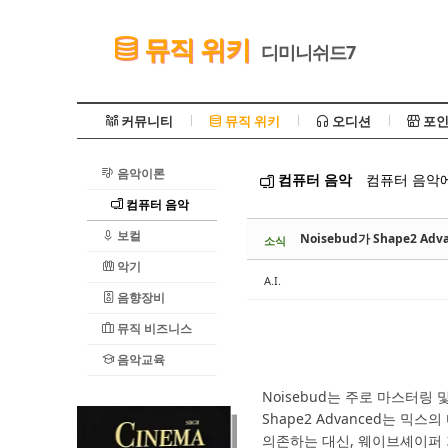
Sketchbook5, 스케치북5
뮤직 위키
디미니쉬드7
커뮤니티
뮤직 위키
오디션
포인
음악이론
컴퓨터 음악
컴퓨터 음악에
Sketchbook5, 스케치북5
컴퓨터 음악
보컬
Noisebud가 Shape2
소식
악기
A.I.
음향장비
뮤직 비즈니스
음악교육
Noisebud는 주로 마스터
Shape2 Advanced는 
의존하는 대신, 웨이브셰이퍼