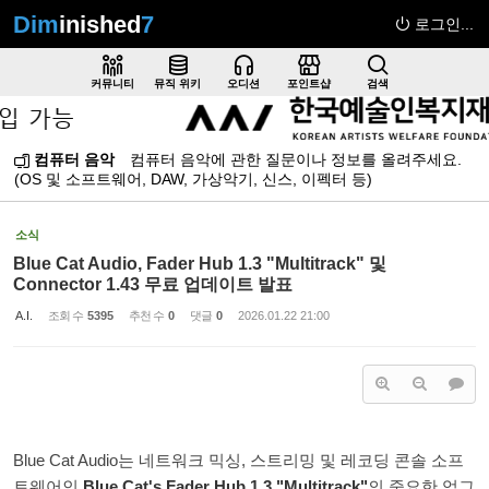
Dim
inished
7
로그인...
Sketchbook5, 스케치북5
커뮤니티
뮤직 위키
오디션
포인트샵
검색
컴퓨터 음악
컴퓨터 음악에 관한 질문이나 정보를 올려주세요.
(OS 및 소프트웨어, DAW, 가상악기, 신스, 이펙터 등)
Sketchbook5, 스케치북5
소식
Blue Cat Audio, Fader Hub 1.3 "Multitrack" 및
Connector 1.43 무료 업데이트 발표
A.I.
조회 수
5395
추천 수
0
댓글
0
2026.01.22 21:00
Blue Cat Audio는 네트워크 믹싱, 스트리밍 및 레코딩 콘솔 소프
트웨어인
Blue Cat's Fader Hub 1.3 "Multitrack"
의 중요한 업그