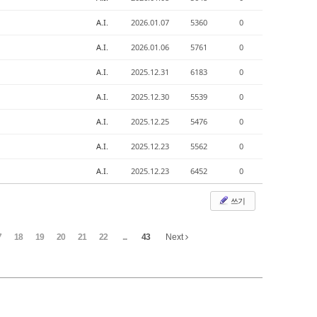
A.I.
2026.01.07
5360
0
A.I.
2026.01.06
5761
0
A.I.
2025.12.31
6183
0
A.I.
2025.12.30
5539
0
A.I.
2025.12.25
5476
0
A.I.
2025.12.23
5562
0
A.I.
2025.12.23
6452
0
쓰기
7
18
19
20
21
22
...
43
Next