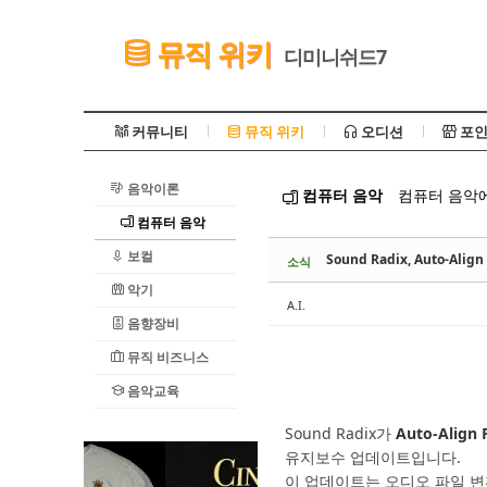
Sketchbook5, 스케치북5
뮤직 위키
디미니쉬드7
커뮤니티
뮤직 위키
오디션
포인
음악이론
컴퓨터 음악
컴퓨터 음악에
Sketchbook5, 스케치북5
컴퓨터 음악
보컬
Sound Radix, Auto-Ali
소식
악기
A.I.
음향장비
뮤직 비즈니스
음악교육
Sound Radix가
Auto-Align 
유지보수 업데이트입니다.
이 업데이트는 오디오 파일 변