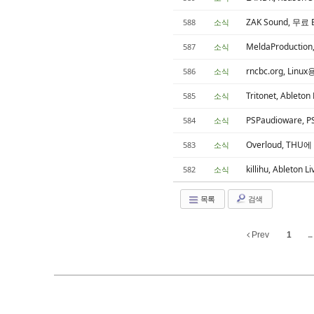
ZAK Sound, 무료
588
소식
MeldaProductio
587
소식
rncbc.org, Lin
586
소식
Tritonet, Ableto
585
소식
PSPaudioware, 
584
소식
Overloud, TH
583
소식
killihu, Ableton
582
소식
목록
검색
Prev
1
...