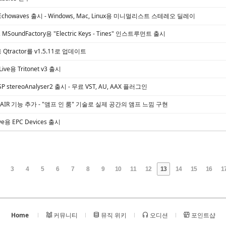
 Echowaves 출시 - Windows, Mac, Linux용 미니멀리스트 스테레오 딜레이
n, MSoundFactory용 "Electric Keys - Tines" 인스트루먼트 출시
ux용 Qtractor를 v1.5.11로 업데이트
n Live용 Tritonet v3 출시
PSP stereoAnalyser2 출시 - 무료 VST, AU, AAX 플러그인
U에 AIR 기능 추가 - "앰프 인 룸" 기술로 실제 공간의 앰프 느낌 구현
 Live용 EPC Devices 출시
3
4
5
6
7
8
9
10
11
12
13
14
15
16
1
Home
커뮤니티
뮤직 위키
오디션
포인트샵