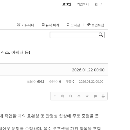
로그인
가입하기
한국어
커뮤니티
뮤직 위키
오디션
포인트샵
신스, 이펙터 등)
2026.01.22 00:00
조회 수
6012
추천 수
0
댓글
0
2026.01.22 00:00
?
e와 함께 작업할 때의 호환성 및 안정성 향상에 주로 중점을 둔
타임아웃 문제를 수정하며, 음수 오프셋을 가진 항목을 포함