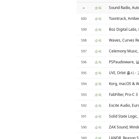
Sound Radix, A
»
소식
Toontrack, Am
600
소식
Boz Digital Labs,
599
소식
Waves, Curves 
598
소식
Celemony Musi
597
소식
PSPaudioware
596
소식
UVI, Orbit 출
595
소식
Korg, macOS &
594
소식
FabFilter, 
593
소식
Excite Audio, 
592
소식
Solid State Lo
591
소식
ZAK Sound, W
590
소식
LANDR, Reason 
589
소식