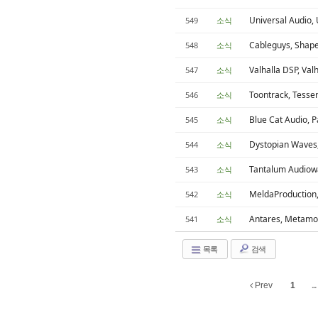
Universal Au
549
소식
Cableguys, Shap
548
소식
Valhalla DSP, Va
547
소식
Toontrack, Tess
546
소식
Blue Cat Audi
545
소식
Dystopian Wave
544
소식
Tantalum Audiow
543
소식
MeldaProductio
542
소식
Antares, Me
541
소식
목록
검색
Prev
1
...