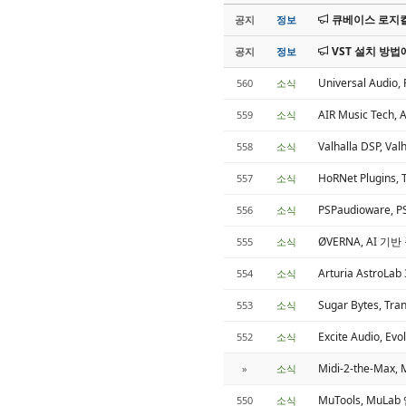
큐베이스 로지컬
공지
정보
VST 설치 방법
공지
정보
Universal Audi
560
소식
AIR Music Tec
559
소식
Valhalla DSP, Va
558
소식
HoRNet Plugins
557
소식
PSPaudioware, P
556
소식
ØVERNA, AI 기
555
소식
Arturia Astro
554
소식
Sugar Bytes, 
553
소식
Excite Audio, E
552
소식
Midi-2-the-Max
»
소식
MuTools, MuL
550
소식