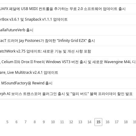
dio, UAFX 페달에 USB MIDI 컨트롤을 추가하는 무료 2.0 소프트웨어 업데이트 출시
erBox v3.6.1 및 Snapback v1.1.1 업데이트
lhallaFutureVerb 출시
eracT 드러머 Jay Postones가 참여한 "Infinity Grid EZX" 출시
o, PatchWork v2.75 업데이트: 새로운 기능 및 개선 사항 포함
s, Celium II와 Drox II Free의 Windows VST3 버전 출시 및 새로운 Wavengine M4
are, Live Multitrack v2.4.1 업데이트
n, MSoundFactory용 Rewind 출시
tamorph AI 보이스 트랜스포머 플러그인 출시 및 "얼리 버드" 블랙 프라이데이 할인 발표
5
6
7
8
9
10
11
12
13
14
15
16
17
18
1