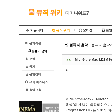
Sketchbook5, 스케치북5
뮤직 위키
디미니쉬드7
커뮤니티
뮤직 위키
오디션
포인
음악이론
컴퓨터 음악
컴퓨터 음악에
Sketchbook5, 스케치북5
컴퓨터 음악
보컬
Midi-2-the-Max, M2TM
소식
악기
A.I.
음향장비
뮤직 비즈니스
음악교육
Midi-2-the-Max
가 Ableto
생성"의 개념이 확장되었으며,
Progressions v.2는 