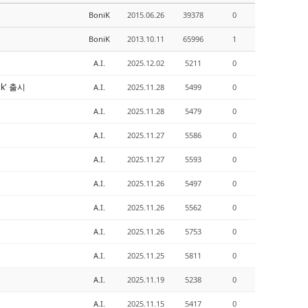
BoniK
2015.06.26
39378
0
BoniK
2013.10.11
65996
1
A.I.
2025.12.02
5211
0
k' 출시
A.I.
2025.11.28
5499
0
A.I.
2025.11.28
5479
0
A.I.
2025.11.27
5586
0
A.I.
2025.11.27
5593
0
A.I.
2025.11.26
5497
0
A.I.
2025.11.26
5562
0
A.I.
2025.11.26
5753
0
A.I.
2025.11.25
5811
0
A.I.
2025.11.19
5238
0
A.I.
2025.11.15
5417
0