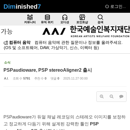
Dim
inished
7
로그인...
Sketchbook5, 스케치북5
커뮤니티
뮤직 위키
오디션
포인트샵
검색
컴퓨터 음악
컴퓨터 음악에 관한 질문이나 정보를 올려주세요.
(OS 및 소프트웨어, DAW, 가상악기, 신스, 이펙터 등)
Sketchbook5, 스케치북5
소식
PSPaudioware, PSP stereoAligner2 출시
A.I.
조회 수
5791
추천 수
0
댓글
0
2025.11.27 00:00
PSPaudioware가 듀얼 채널 레코딩의 스테레오 이미지를 보정하
고 정교하게 다듬기 위해 설계된 강력한 툴인
PSP