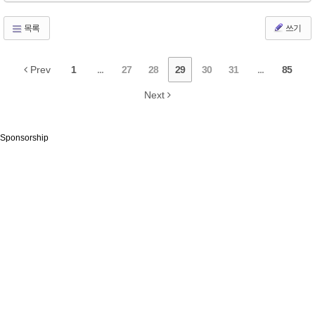
목록
쓰기
Prev
1
...
27
28
29
30
31
...
85
Next
Sponsorship