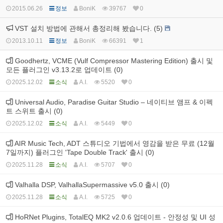
2015.06.26
정보
BoniK
39767
0
VST 설치 방법에 관해서 총정리해 봤습니다. (5)
2013.10.11
정보
BoniK
66391
1
Goodhertz, VCME (Vulf Compressor Mastering Edition) 출시 및
모든 플러그인 v3.13.2로 업데이트 (0)
2025.12.02
소식
A.I.
5520
0
Universal Audio, Paradise Guitar Studio – 네이티브 앰프 & 이펙
트 스위트 출시 (0)
2025.12.02
소식
A.I.
5449
0
AIR Music Tech, ADT 스튜디오 기법에서 영감을 받은 무료 (12월
7일까지) 플러그인 'Tape Double Track' 출시 (0)
2025.11.28
소식
A.I.
5707
0
Valhalla DSP, ValhallaSupermassive v5.0 출시 (0)
2025.11.28
소식
A.I.
5725
0
HoRNet Plugins, TotalEQ MK2 v2.0.6 업데이트 - 안정성 및 UI 성