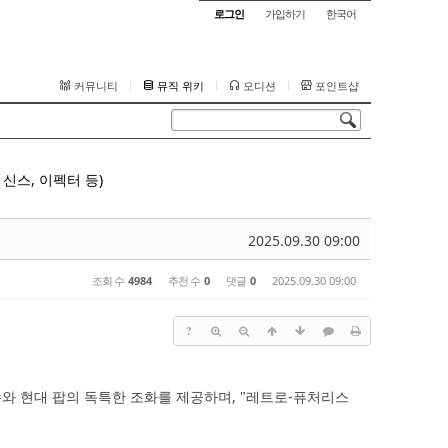
로그인
가입하기
한국어
커뮤니티
뮤직 위키
오디션
포인트샵
신스, 이펙터 등)
2025.09.30 09:00
조회 수
4984
추천 수
0
댓글
0
2025.09.30 09:00
?
수와 현대 팝의 독특한 조화를 제공하며, "레트로-퓨처리스