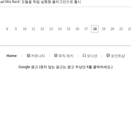
, Virtual Mix Rack` 모듈을 독립 실행형 플러그인으로 출시
8
9
10
11
12
13
14
15
16
17
18
19
20
21
2
Home
커뮤니티
뮤직 위키
오디션
포인트샵
Google 광고 (원치 않는 광고는 광고 우상단 X를 클릭하세요.)