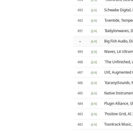
Schwabe Digit
493
소식
`Eventide, Temp
492
소식
`Babylonwaves, 
491
소식
Big Fish Audio
»
소식
Waves, L4 Ultra
489
소식
`The Unfinished,
488
소식
UVI, Augmented
487
소식
`KaranyiSoun
486
소식
Native Instrumen
485
소식
Plugin Alliance,
484
소식
`Positive Grid
483
소식
Toontrack Mus
482
소식