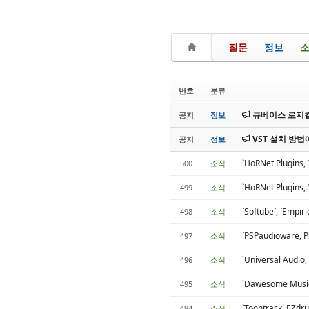
질문
정보
번호
분류
큐베이스 로지컬
공지
정보
VST 설치 방법
공지
정보
`HoRNet Plugi
500
소식
`HoRNet Plugi
499
소식
`Softube`, `Emp
498
소식
`PSPaudioware, 
497
소식
`Universal Au
496
소식
`Dawesome Mus
495
소식
`Toontrack, EZd
494
소식