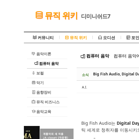
Sketchbook5, 스케치북5
뮤직 위키
디미니쉬드7
커뮤니티
뮤직 위키
오디션
포인
음악이론
컴퓨터 음악
컴퓨터 음악에
Sketchbook5, 스케치북5
컴퓨터 음악
보컬
Big Fish Audio, Digi
소식
악기
A.I.
음향장비
뮤직 비즈니스
음악교육
Big Fish Audio는
Digital 
틱 세계로 청취자를 이동시키