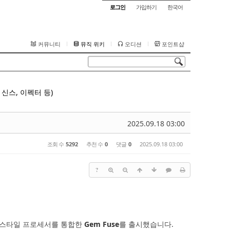
로그인
가입하기
한국어
커뮤니티
뮤직 위키
오디션
포인트샵
신스, 이펙터 등)
2025.09.18 03:00
조회 수
5292
추천 수
0
댓글
0
2025.09.18 03:00
?
그 스타일 프로세서를 통합한
Gem Fuse
를 출시했습니다.