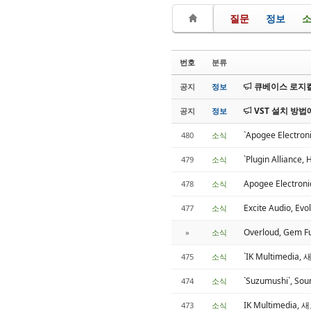
질문
정보
번호
분류
큐베이스 로지컬
공지
정보
VST 설치 방법
공지
정보
`Apogee Elect
480
소식
`Plugin Alliance,
479
소식
Apogee Electr
478
소식
Excite Audio, Evo
477
소식
Overloud, G
»
소식
`IK Multimedi
475
소식
`Suzumushi`, 
474
소식
IK Multimedia
473
소식