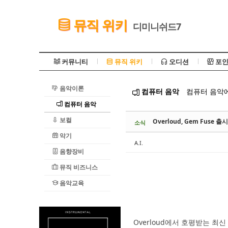
Sketchbook5, 스케치북5
뮤직 위키
디미니쉬드7
커뮤니티
뮤직 위키
오디션
포인
음악이론
컴퓨터 음악
컴퓨터 음악에
Sketchbook5, 스케치북5
컴퓨터 음악
보컬
Overloud, Gem Fus
소식
악기
A.I.
음향장비
뮤직 비즈니스
음악교육
Overloud에서 호평받는 