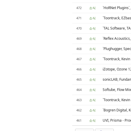
`HoRNet Plugi
472
소식
`Toontrack, EZ
471
소식
`TAL Software, 
470
소식
`Reflex Acousti
469
소식
`Plughugger, Sp
468
소식
`Toontrack, Kev
467
소식
iZotope, Ozone 
466
소식
sonicLAB, Funda
465
소식
Softube, Flow Mi
464
소식
`Toontrack, Kevin
463
소식
`Bogren Digital,
462
소식
UVI, Prisma - P
461
소식