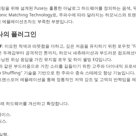
링을 위해 설계된 Fuse는 훌륭한 아날로그 하드웨어를 정의하는 음색, 무
rmonic Matching Technology로, 주파수에 따라 달라지는 하모닉스
식 에뮬레이션조차도 부족한 부분입니다.
하나의 플러그인
F
: 미묘한 착색과 따뜻함을 더하고, 깊은 저음을 유지하기 위한 로우컷 "F
러운 두께감부터 공격적인 톤까지, 하모닉 새츄레이션과 부드러운 컴프레션
튜닝된 위상 응답을 가진 뮤지컬 로우 및 하이 쉘빙 EQ입니다.
프와 같은 부드러움으로 거친 소리를 길들이기 위한 고주파 다이내믹 프로
ereo Shuffling" 기술을 기반으로 한 주파수 종속 스테레오 향상 기능입니다.
 트랜스포머 에뮬레이션을 통해 정통적인 저역 강조 및 고역의 반짝임을 
 원래 하드웨어를 개선하고 확장합니다.
페이스.
릭스.
실행.