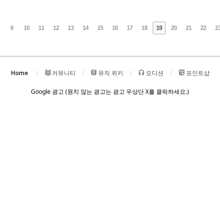
9
10
11
12
13
14
15
16
17
18
19
20
21
22
2
Home
커뮤니티
뮤직 위키
오디션
포인트샵
Google 광고 (원치 않는 광고는 광고 우상단 X를 클릭하세요.)