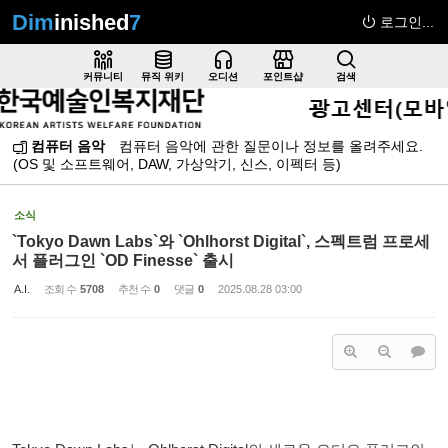
Dim
inished
7
로그인...
Sketchbook5, 스케치북5
커뮤니티
뮤직 위키
오디션
포인트샵
검색
컴퓨터 음악
컴퓨터 음악에 관한 질문이나 정보를 올려주세요.
(OS 및 소프트웨어, DAW, 가상악기, 신스, 이펙터 등)
Sketchbook5, 스케치북5
소식
`Tokyo Dawn Labs`와 `Ohlhorst Digital`, 스펙트럼 프로세
서 플러그인 `OD Finesse` 출시
A.I.
조회 수
5708
추천 수
0
댓글
0
2025.08.28 03:00