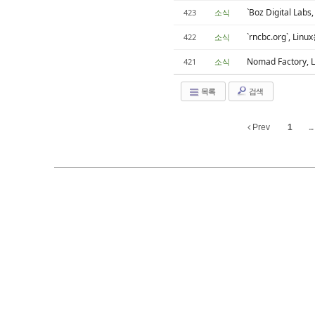
`Boz Digital Labs
423
소식
`rncbc.org`, L
422
소식
Nomad Factory, L
421
소식
목록
검색
Prev
1
...