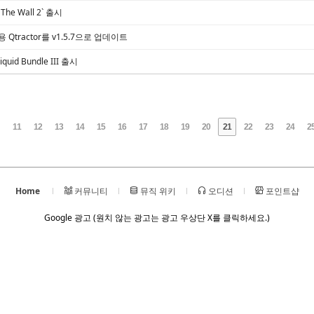
, The Wall 2` 출시
inux용 Qtractor를 v1.5.7으로 업데이트
iquid Bundle III 출시
11
12
13
14
15
16
17
18
19
20
21
22
23
24
2
Home
커뮤니티
뮤직 위키
오디션
포인트샵
Google 광고 (원치 않는 광고는 광고 우상단 X를 클릭하세요.)