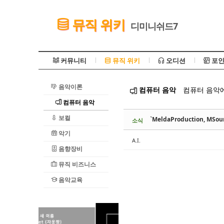
Sketchbook5, 스케치북5
뮤직 위키
디미니쉬드7
커뮤니티
뮤직 위키
오디션
포인
음악이론
컴퓨터 음악
컴퓨터 음악에
Sketchbook5, 스케치북5
컴퓨터 음악
보컬
`MeldaProduction, MSou
소식
악기
A.I.
음향장비
뮤직 비즈니스
음악교육