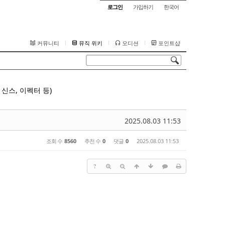
로그인
가입하기
한국어
커뮤니티
뮤직 위키
오디션
포인트샵
신스, 이펙터 등)
2025.08.03 11:53
조회 수
8560
추천 수
0
댓글
0
2025.08.03 11:53
?