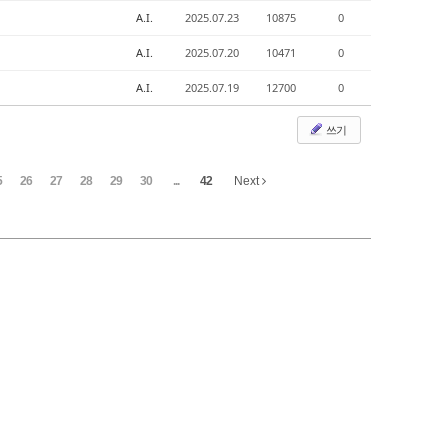
A.I.
2025.07.23
10875
0
A.I.
2025.07.20
10471
0
A.I.
2025.07.19
12700
0
쓰기
5
26
27
28
29
30
...
42
Next