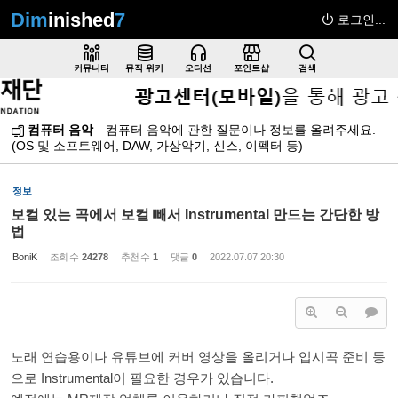
Dim
inished
7
로그인...
Sketchbook5, 스케치북5
커뮤니티
뮤직 위키
오디션
포인트샵
검색
컴퓨터 음악
컴퓨터 음악에 관한 질문이나 정보를 올려주세요.
(OS 및 소프트웨어, DAW, 가상악기, 신스, 이펙터 등)
Sketchbook5, 스케치북5
정보
보컬 있는 곡에서 보컬 빼서 Instrumental 만드는 간단한 방
법
BoniK
조회 수
24278
추천 수
1
댓글
0
2022.07.07 20:30
노래 연습용이나 유튜브에 커버 영상을 올리거나 입시곡 준비 등
으로 Instrumental이 필요한 경우가 있습니다.